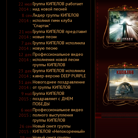
Abdication
Группа КИПЕЛОВ работает
22 июл
Abdication
[ Россия ]
над новой песней
2014
:
Abduction
Лидер группы КИПЕЛОВ
8 сен
Abduction
[ Великобритания ]
Abdullah
исполнил гимн клуба
2014
:
Abdunor
"Спартак"
Abel Is Dying
Группа КИПЕЛОВ представит
21 ноя
Aberrancy
новые песни
2014
:
Aberrator
Abertooth Lincoln
Группа КИПЕЛОВ исполнила
7 дек
Abesforia
новую песню
2014
:
Abest
Профессиональное видео
12 дек
Abgott
Abgrund
исполнения новой песни
2014
:
Abhor
группы КИПЕЛОВ
Abhoria
Группа КИПЕЛОВ исполнила
23 дек
Abhorrence
кавер-версию DEEP PURPLE
2014
:
Abhorrent
Abhorrent Decimation
Новогоднее поздравление
31 дек
Abhorrent Deformity
от группы КИПЕЛОВ
2014
:
Abhoth
Группа КИПЕЛОВ
Abigail
9 май
Abigail Williams
поздравляет с ДНЕМ
2015
:
Abigor
ПОБЕДЫ
Abime
Профессиональное видео
6 июл
Abinchova
полного выступления
Abiotic
2015
:
Abismo Eterno
группы КИПЕЛОВ
Abitbollus
Новый сингл группы
26 сен
Abizar
КИПЕЛОВ «Непокоренный»
2015
:
Abjection Ritual
Abkehr
Новый сингл группы
19 окт