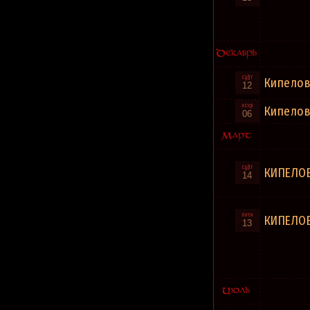
Aelonia
Aelvica
Aempyrean
Aenaon
Aenima
Aenimus
Aeolian
Aeon
Кипело
Aeon 9
12
Aeon Empire
Aeon Gods
Кипело
Aeon Noctis
06
Aeon of Horus
Aeon Prime
Aeon Spoke
Aeon Winds
Aeon Zen
Aeonian Sorrow
КИПЕЛО
14
Aeons
Aeons Confer
Aeons of Eclipse
Aeons ov Frost
КИПЕЛО
Aephanemer
13
Aequiternus
Aeraco
Aeren
Aereogramme
Aerial
Aerialis
Aerith
Aerodyne
Aerosmith