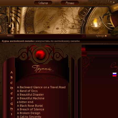
Курсы английский онлайн
самоучитель по английскому онлайн.
A Backward Glance on a Travel Road
A Band of Orcs
A Beautiful Disaster
A Beautiful Machine
a bitter end.
A Black Rose Burial
A Breach of Silence
A Broken Design
A Call to Sincerity