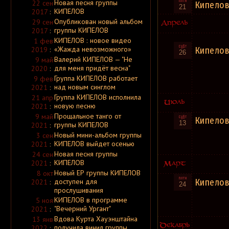
Новая песня группы
22 сен
Кипело
Above And Below
21
КИПЕЛОВ
2017
:
Above My Own
Above Symmetry
Опубликован новый альбом
29 сен
Above the Stars
группы КИПЕЛОВ
2017
:
Abracadabra
КИПЕЛОВ : новое видео
Abraham
1 фев
Abrahel
«Жажда невозможного»
Кипело
2019
:
26
Abramelin
Валерий КИПЕЛОВ — "Не
9 май
Abrasive
для меня придёт весна"
2020
:
Abrasive Wheels
Abraxas
Группа КИПЕЛОВ работает
9 фев
Abrin
над новым синглом
2021
:
Abriosis
Группа КИПЕЛОВ исполнила
21 апр
Abrogation
Abruptum
новую песню
2021
:
Abscence
Прощальное танго от
9 май
Abscendent
Кипело
13
группы КИПЕЛОВ
2021
:
Abscess
Abscession
Новый мини-альбом группы
3 сен
Absence Betrayal
КИПЕЛОВ выйдет осенью
2021
:
Absence of Despair
Новая песня группы
24 сен
Absent Distance
Absent in Body
КИПЕЛОВ
2021
:
Absent Silence
Новый ЕР группы КИПЕЛОВ
8 окт
Absenth
Кипело
доступен для
2021
:
Absidia
24
прослушивания
Absinthe Green
Absinthium
КИПЕЛОВ в программе
5 ноя
Abske Fides
"Вечерний Ургант"
2021
:
Absolate
Вдова Курта Хауэнштайна
13 янв
Absolute Body Control
Absolute Power
получила винил группы
2022
: