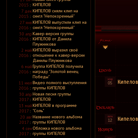
Ablach
КИПЕЛОВ
2015
:
Ablaze
КИПЕЛОВ сняли клип на
7 дек
Ablaze in Hatred
Ablaze My Sorrow
сингл "Непокоренный"
2015
:
Abney Park
КИПЕЛОВ выпустили клип на
27 янв
Abnormal
сингл "Непокоренный"
2016
:
Abnormal Thought Patterns
Abnormality
Кавер-версия группы
30 апр
Abnormity
КИПЕЛОВ от Данила
2016
:
Abnormyndeffect
Плужникова
Abolish
КИПЕЛОВ выразил своё
2 май
Abominable Devourment
Abominable Putridity
отношение к кавер-версии
2016
:
Abominant
Данилы Плужникова
Abominated
Группа КИПЕЛОВ получила
6 май
Abomination
награду "Золотой венец
2016
:
Abominator
Abominor
Победы"
Abonos
Кипело
Видео полного выступления
11 июл
05
Abordaj
группы КИПЕЛОВ
2016
:
Aboriorth
Abort Mastication
Новая песня группы
30 апр
Abortarium
КИПЕЛОВ
2017
:
Aborted
КИПЕЛОВ в программе
13 май
Aborted Fetus
"Соль"
Aborym
2017
:
Abosranie Bogom
Название нового альбома
20 авг
Кипело
About 2 Crash
12
группы КИПЕЛОВ
2017
:
About US
About2Crash
Обложка нового альбома
4 сен
About:blank
группы КИПЕЛОВ
2017
:
Above