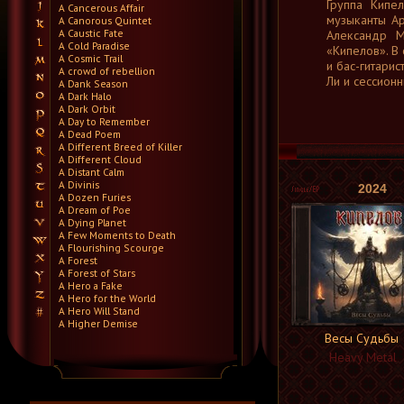
Группа Кипе
A Cancerous Affair
музыканты Ар
A Canorous Quintet
A Caustic Fate
Александр М
A Cold Paradise
«Кипелов». В
A Cosmic Trail
и бас-гитари
A crowd of rebellion
Ли и сессион
A Dank Season
A Dark Halo
A Dark Orbit
A Day to Remember
A Dead Poem
A Different Breed of Killer
A Different Cloud
A Distant Calm
A Divinis
2024
A Dozen Furies
A Dream of Poe
A Dying Planet
A Few Moments to Death
A Flourishing Scourge
A Forest
A Forest of Stars
A Hero a Fake
A Hero for the World
A Hero Will Stand
A Higher Demise
A Killer's Confession
Весы Судьбы
A Lie Nation
Heavy Metal
A Life Once Lost
A Light Divided
A Light in the Dark
A Lot Like Birds