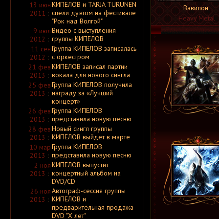
КИПЕЛОВ и TARJA TURUNEN
A.P.
13 июн
Вавилон
A.R.G.
спели дуэтом на фестивале
2011
:
Heavy Metal
A.Tchort
"Рок над Волгой"
Aabsinthe
Видео с выступления
9 июл
Aaetheria
группы КИПЕЛОВ
Aara
2012
:
Aarkanne
Группа КИПЕЛОВ записалась
11 сен
Aarni
с оркестром
2012
:
Aaron Hellvis
Aasar
КИПЕЛОВ записал партии
21 фев
Aasgard
вокала для нового сингла
2013
:
Aaskereia
Группа КИПЕЛОВ получила
25 фев
Aathma
награду за «Лучший
2013
:
Ab Aeterno
Ab Intra
концерт»
Abacinate
Группа КИПЕЛОВ
26 фев
Abaddon
представила новую песню
2013
:
Abaddon
[ Германия ]
Abaddon
[ США ]
Новый сингл группы
28 фев
Abaddon Incarnate
КИПЕЛОВ выйдет в марте
2013
:
Abaddonia
Группа КИПЕЛОВ
10 мар
Abadir
представила новую песню
Abadon
2013
:
Abandon All
КИПЕЛОВ выпустит
2 ноя
Abandon All Ships
концертный альбом на
2013
:
Abandoned
DVD/CD
Abarax
Abattoir
Автограф-сессия группы
26 ноя
Abazagorath
КИПЕЛОВ и
2013
:
Abbath
предварительная продажа
Abbey ov Thelema
DVD "X лет"
Abbie Falls