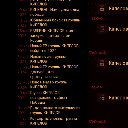
Absolute Steel
КИПЕЛОВ
Absolutus Amorphos
Кипело
КИПЕЛОВ - Нам нужна одна
9 май
03
Absolva
победа
2022
:
Absolved
Absorb
Юбилейный бокс-сет группы
2 сен
Abstinenz
КИПЕЛОВ
2022
:
Abstract Deviation
Кипело
ВАЛЕРИЙ КИПЕЛОВ стал
Abstract Essence
12
25 май
Abstract Spirit
заслуженным артистом
2023
:
Abstract Void
России
Abstracted
Новый ЕР группы КИПЕЛОВ
29 ноя
Abstracted Mind
выйдет в 2024
Abstracter
2023
:
Abstrakt
Новая песня группы
29 дек
Abstrakt Algebra
КИПЕЛОВ
2023
:
Кипело
Absu
03
Absurd
Новый ЕР группы КИПЕЛОВ
8 мар
Absurd
[ Россия ]
доступен для
2024
:
Absurd Minds
прослушивания
Absurd Universe
Новое видео группы
17 мар
Abuse
Abused Majesty
КИПЕЛОВ
2024
:
Abuser
Группа КИПЕЛОВ
9 май
Abusiveness
Кипелов
поздравляет с Днем
2024
:
Abutor Ensis
13
Победы
Abwehr
Abysmal
Видео полного выступления
11 окт
Abysmal Dawn
группы КИПЕЛОВ
2024
:
Abysmal Grief
Концертные клипы группы
1 май
Abysmal Lord
Abysmal Rites
КИПЕЛОВ
2025
:
Abysmal Torment