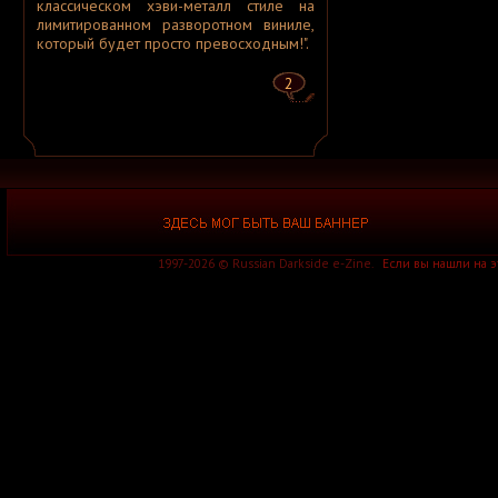
классическом хэви-металл стиле на
A.P.
лимитированном разворотном виниле,
A.R.G.
A.Tchort
который будет просто превосходным!".
Aabsinthe
Aaetheria
2
Aara
Aarkanne
Aarni
Aaron Hellvis
Aasar
Aasgard
Aaskereia
Aathma
Ab Aeterno
Ab Intra
Abacinate
Abaddon
1997-2026 © Russian Darkside e-Zine.
Если вы нашли на 
Abaddon
[ Германия ]
Abaddon
[ США ]
Abaddon Incarnate
Abaddonia
Abadir
Abadon
Abandon All
Abandon All Ships
Abandoned
Abarax
Abattoir
Abazagorath
Abbath
Abbey ov Thelema
Abbie Falls