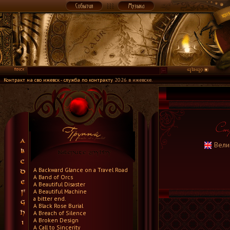
Контракт на сво ижевск - служба по контракту
2026 в ижевске.
Вели
A Backward Glance on a Travel Road
A Band of Orcs
A Beautiful Disaster
A Beautiful Machine
a bitter end.
A Black Rose Burial
A Breach of Silence
A Broken Design
A Call to Sincerity