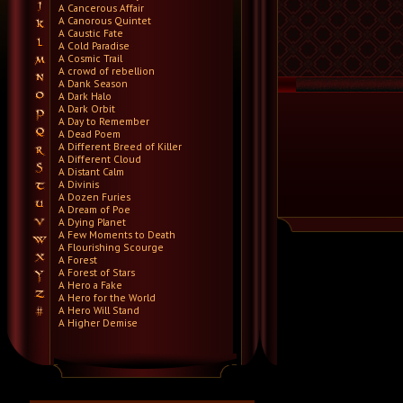
A Cancerous Affair
A Canorous Quintet
A Caustic Fate
A Cold Paradise
A Cosmic Trail
A crowd of rebellion
A Dank Season
A Dark Halo
A Dark Orbit
A Day to Remember
A Dead Poem
A Different Breed of Killer
A Different Cloud
A Distant Calm
A Divinis
A Dozen Furies
A Dream of Poe
A Dying Planet
A Few Moments to Death
A Flourishing Scourge
A Forest
A Forest of Stars
A Hero a Fake
A Hero for the World
A Hero Will Stand
A Higher Demise
A Killer's Confession
A Lie Nation
A Life Once Lost
A Light Divided
A Light in the Dark
A Lot Like Birds