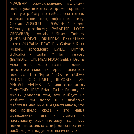
A Silver Mt. Zion
NWOBHM, размахивающие кулаками
A Skylit Drive
воины уже некоторое время скрывали
A Slow in Dance
готовую работу, но сейчас они готовы
A Sound of Thunder
открыть свои соло, риффы и... силу!
A Stained Glass Romance
Состав ABSOLUTE POWER: * Simon
A Static Lullaby
A Storm of Light
Efemey (producer; PARADISE LOST,
A Story of Rats
CROWBAR) - Vocals * Shane Embury
A Sun Traverse
(NAPALM DEATH, BRUJERIA) - Bass * Mitch
A Sunny Day in Glasgow
Harris (NAPALM DEATH) - Guitar * Russ
A Swarm of the Sun
A Tempered Heart
Russell (producer; EVILE, DIMMU
A Traitor Like Judas
BORGIR) - Guitar * Ian Treacey
A Trust Unclean
(BENEDICTION, MEATHOOK SEED)- Drums
A Wake in Providence
Если этого мало, группа пленила
A Wanted Awakening
несколько знаковых персон, таких как
A Waste of Talent
A Wilhelm Scream
вокалист Tim "Ripper" Owens (JUDAS
A Winter Lost
PRIEST, ICED EARTH, BEYOND FEAR,
A Wolf That Was a Victim
YNGWIE MALMSTEEN) или основатель
A Young Man's Funeral
DIAMOND HEAD Brian Tatler. Embury: "Я
A za solntsem luna...
очень доволен тем, что выйдет на
Aäkon Këëtrëh
Aūkels
дебюте; мы долго и с любовью
A-Morality
работали над ним и единственное, что
A-NET
нас привело сюда - это наша
A-Z
объеденная тяга и страсть к
A.A. Williams
A.C.T.
настоящему хэви металлу! Если все
A.D. 2020
пойдет нормально с цифровой версией
A.M.E.N.
альбома, мы надеемся выпустить его в
A.N.I.M.A.L.