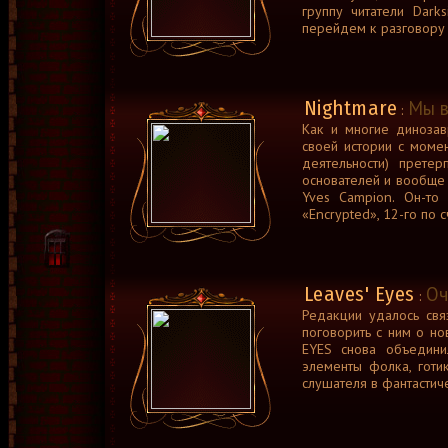
группу читатели Dark
перейдем к разговору 
Nightmare
Мы в
:
Как и многие диноза
своей истории с моме
деятельности) претер
основателей и вообще 
Yves Campion. Он-т
«Encrypted», 12-го по 
Leaves' Eyes
Оч
:
Редакции удалось свя
поговорить с ним о нов
EYES снова объедини
элементы фолка, готи
слушателя в фантастич