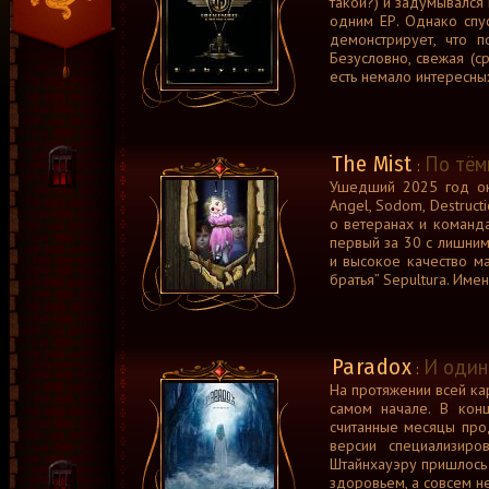
такой?) и задумывался 
одним ЕР. Однако спус
демонстрирует, что 
Безусловно, свежая (с
есть немало интересных
The Mist
По тём
:
Ушедший 2025 год ока
Angel, Sodom, Destructio
о ветеранах и команда
первый за 30 с лишним 
и высокое качество ма
братья” Sepultura. Имен
Paradox
И один
:
На протяжении всей ка
самом начале. В кон
считанные месяцы про
версии специализиро
Штайнхауэру пришлось 
здоровьем, а совсем не