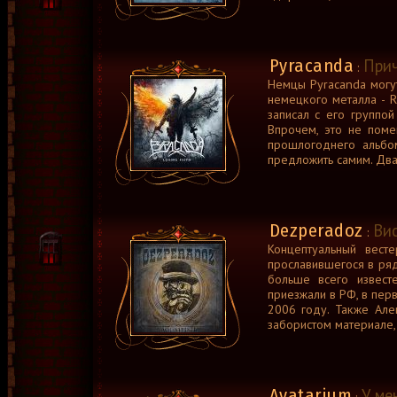
Pyracanda
Прич
:
Немцы Pyracanda могу
немецкого металла - 
записал с его группой 
Впрочем, это не поме
прошлогоднего альбо
предложить самим. Два 
Dezperadoz
Ви
:
Концептуальный вест
прославившегося в ря
больше всего извест
приезжали в РФ, в пер
2006 году. Также Але
забористом материале, 
Avatarium
У ме