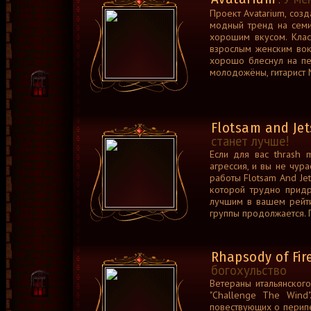
:
Проект Avatarium, со
модный тренд на семид
хорошим вкусом. Клас
взрослым женским вок
хорошо блеснул на пе
молодожёны, гитарист 
Flotsam and Je
станет лучше!
Если для вас thrash 
агрессия, и вы не чур
работы Flotsam And Je
которой трудно придр
лучшим в вашем рейти
группы продолжается. П
Rhapsody of Fir
богохульство
Ветераны итальянског
"Challenge The Wind
повествующих о перипе