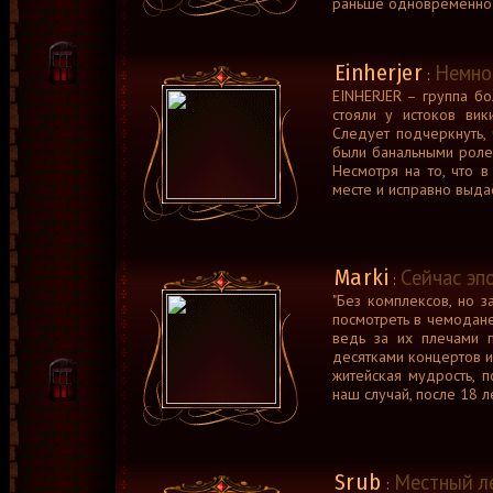
раньше одновременно и
Einherjer
Немно
:
EINHERJER – группа бо
стояли у истоков вик
Следует подчеркнуть, 
были банальными ролев
Несмотря на то, что в
месте и исправно выдаё
Marki
Сейчас эп
:
"Без комплексов, но з
посмотреть в чемодане
ведь за их плечами п
десятками концертов и 
житейская мудрость, 
наш случай, после 18 ле
Srub
Местный ле
: