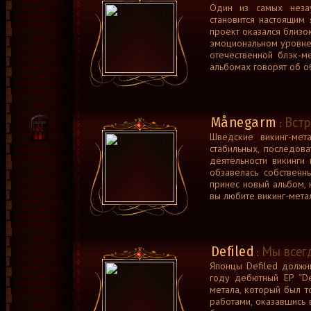
Один из самых неза
становится настоящим 
проект оказался близок
эмоциональном уровне 
отечественной блэк-м
альбомах говорят об об
Månegarm
Встр
:
Шведские викинг-ме
стабильных, последова
деятельности викинги
обзавелась собствен
принес новый альбом, 
вы любите викинг-метал
Defiled
Мы всег
:
Японцы Defiled должн
году дебютный EP “De
метала, который был т
работами, оказавшись 