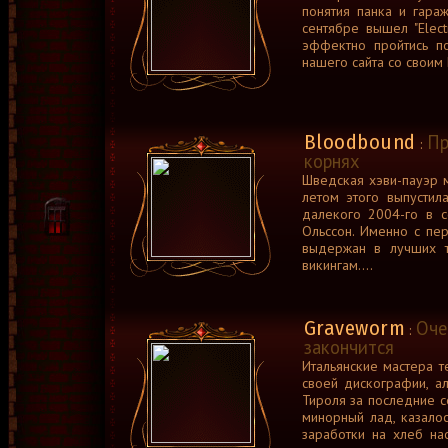
понятия панка и гара
сентябре вышел "Elect
эффектно пройтись п
нашего сайта со своим 
Bloodbound
Пр
:
корнях
Шведская хэви-пауэр 
летом этого выпустил
далекого 2004-го в с
Ольссон. Именно с пе
выдержан в лучших т
викингам....
Graveworm
Оче
:
закончится
Итальянские мастера 
своей дискографии, ал
Тироля за последние с
минорный лад, казалос
заработки на хлеб на