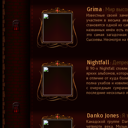
Grima
Мир высок
:
Известные своей заме
участием в весьма ав
становятся одной из с
названных имён есть е
это самая загадочная
Сысоевы. Несмотря на 
Nightfall
Депрес
:
В 90-х Nightfall стоя
ярких альбомов, котор
в отличие от куда более
полна ухабов и извилис
с очередным сумрачны
последние несколько ле
Danko Jones
Я 
:
Канадской группе Dan
четверти века. Музык