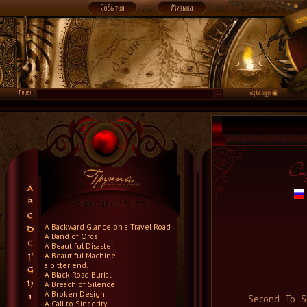
A Backward Glance on a Travel Road
A Band of Orcs
A Beautiful Disaster
A Beautiful Machine
a bitter end.
A Black Rose Burial
A Breach of Silence
A Broken Design
Second To S
A Call to Sincerity