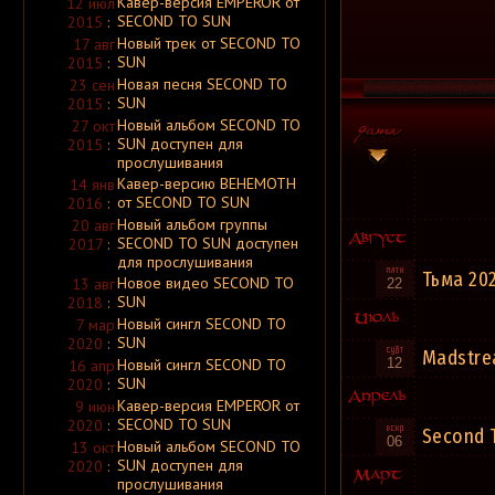
Кавер-версия EMPEROR от
12 июл
A.P.
SECOND TO SUN
2015
:
A.R.G.
A.Tchort
Новый трек от SECOND TO
17 авг
Aabsinthe
SUN
2015
:
Aaetheria
Новая песня SECOND TO
23 сен
Aara
SUN
Aarkanne
2015
:
Aarni
Новый альбом SECOND TO
27 окт
Aaron Hellvis
SUN доступен для
2015
:
Aasar
прослушивания
Aasgard
Aaskereia
Кавер-версию BEHEMOTH
14 янв
Aathma
от SECOND TO SUN
2016
:
Ab Aeterno
Новый альбом группы
20 авг
Ab Intra
Abacinate
SECOND TO SUN доступен
2017
:
Abaddon
для прослушивания
Abaddon
[ Германия ]
Тьма 20
Новое видео SECOND TO
13 авг
22
Abaddon
[ США ]
SUN
2018
:
Abaddon Incarnate
Abaddonia
Новый сингл SECOND TO
7 мар
Abadir
SUN
2020
:
Abadon
Madstre
Новый сингл SECOND TO
12
16 апр
Abandon All
Abandon All Ships
SUN
2020
:
Abandoned
Кавер-версия EMPEROR от
9 июн
Abarax
SECOND TO SUN
2020
:
Abattoir
Second 
Abazagorath
06
Новый альбом SECOND TO
13 окт
Abbath
SUN доступен для
2020
:
Abbey ov Thelema
прослушивания
Abbie Falls