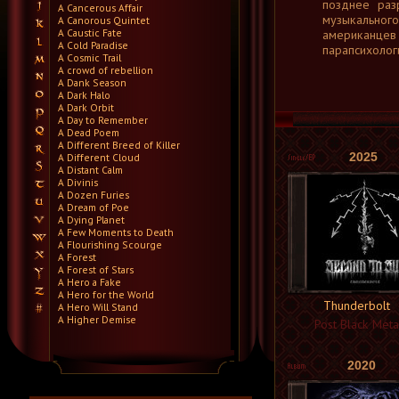
позднее раз
A Cancerous Affair
музыкальног
A Canorous Quintet
A Caustic Fate
американцев 
A Cold Paradise
парапсихолог
A Cosmic Trail
A crowd of rebellion
A Dank Season
A Dark Halo
A Dark Orbit
A Day to Remember
A Dead Poem
A Different Breed of Killer
2025
A Different Cloud
A Distant Calm
A Divinis
A Dozen Furies
A Dream of Poe
A Dying Planet
A Few Moments to Death
A Flourishing Scourge
A Forest
A Forest of Stars
A Hero a Fake
A Hero for the World
Thunderbolt
A Hero Will Stand
A Higher Demise
Post Black Meta
A Killer's Confession
A Lie Nation
A Life Once Lost
2020
A Light Divided
A Light in the Dark
A Lot Like Birds