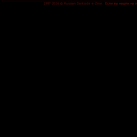
Ablach
1997-2026 © Russian Darkside e-Zine.
Если вы нашли на 
Ablaze
Ablaze in Hatred
Ablaze My Sorrow
Abney Park
Abnormal
Abnormal Thought Patterns
Abnormality
Abnormity
Abnormyndeffect
Abolish
Abominable Devourment
Abominable Putridity
Abominant
Abominated
Abomination
Abominator
Abominor
Abonos
Abordaj
Aboriorth
Abort Mastication
Abortarium
Aborted
Aborted Fetus
Aborym
Abosranie Bogom
About 2 Crash
About US
About2Crash
About:blank
Above