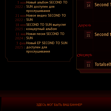
Новый альбом SECOND TO
Abdication
3 ноя
Second 
Abdication
[ Россия ]
14
SUN доступен для
2022
:
Abduction
прослушивания
Abduction
[ Великобритания ]
Новое видео SECOND TO
21 ноя
Abdullah
SUN
Abdunor
2022
:
Abel Is Dying
SECOND TO SUN выпустят
18 ноя
Aberrancy
концертный альбом
2023
:
Aberrator
Abertooth Lincoln
Новая песня SECOND TO
Second 
11 янв
21
Abesforia
SUN
2024
:
Abest
Новый ЕР SECOND TO SUN
3 фев
Abgott
доступен для
2025
:
Abgrund
Abhor
прослушивания
Abhoria
Abhorrence
Abhorrent
Totalsel
Abhorrent Decimation
11
Abhorrent Deformity
Abhoth
Abigail
Abigail Williams
Abigor
Abime
Abinchova
Abiotic
Abismo Eterno
Abitbollus
Abizar
Abjection Ritual
Abkehr