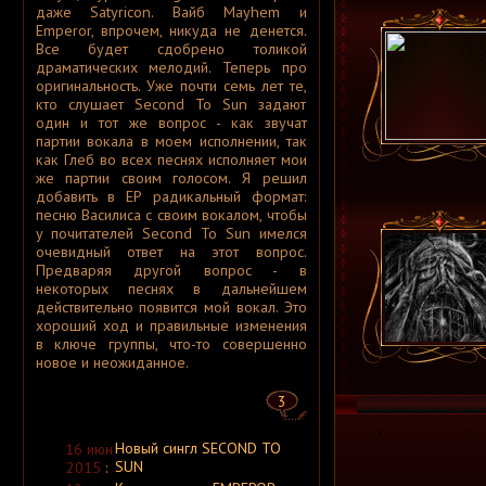
A Silver Mt. Zion
даже Satyricon. Вайб Mayhem и
A Skylit Drive
Emperor, впрочем, никуда не денется.
A Slow in Dance
Все будет сдобрено толикой
A Sound of Thunder
драматических мелодий. Теперь про
A Stained Glass Romance
оригинальность. Уже почти семь лет те,
A Static Lullaby
A Storm of Light
кто слушает Second To Sun задают
A Story of Rats
один и тот же вопрос - как звучат
A Sun Traverse
партии вокала в моем исполнении, так
A Sunny Day in Glasgow
как Глеб во всех песнях исполняет мои
A Swarm of the Sun
A Tempered Heart
же партии своим голосом. Я решил
A Traitor Like Judas
добавить в ЕР радикальный формат:
A Trust Unclean
песню Василиса с своим вокалом, чтобы
A Wake in Providence
у почитателей Second To Sun имелся
A Wanted Awakening
очевидный ответ на этот вопрос.
A Waste of Talent
A Wilhelm Scream
Предваряя другой вопрос - в
A Winter Lost
некоторых песнях в дальнейшем
A Wolf That Was a Victim
действительно появится мой вокал. Это
A Young Man's Funeral
хороший ход и правильные изменения
A za solntsem luna...
в ключе группы, что-то совершенно
Aäkon Këëtrëh
Aūkels
новое и неожиданное.
A-Morality
A-NET
3
A-Z
A.A. Williams
A.C.T.
Новый сингл SECOND TO
16 июн
A.D. 2020
A.M.E.N.
SUN
2015
:
A.N.I.M.A.L.