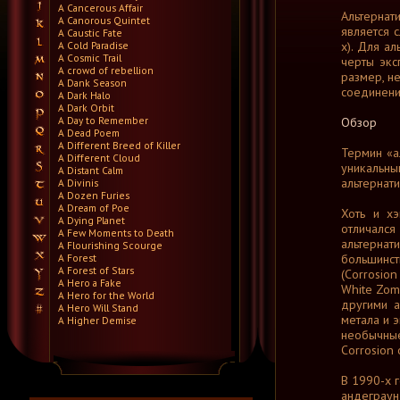
A Cancerous Affair
Альтернат
A Canorous Quintet
является 
A Caustic Fate
A Cold Paradise
х). Для а
A Cosmic Trail
черты экс
A crowd of rebellion
размер, н
A Dank Season
соединени
A Dark Halo
A Dark Orbit
A Day to Remember
Обзор
A Dead Poem
A Different Breed of Killer
Термин «а
A Different Cloud
уникальн
A Distant Calm
альтернат
A Divinis
A Dozen Furies
A Dream of Poe
Хоть и хэ
A Dying Planet
отличался
A Few Moments to Death
альтернат
A Flourishing Scourge
A Forest
большинс
A Forest of Stars
(Corrosion
A Hero a Fake
White Zomb
A Hero for the World
другими а
A Hero Will Stand
метала и 
A Higher Demise
A Killer's Confession
необычные
A Lie Nation
Corrosion 
A Life Once Lost
A Light Divided
В 1990-х г
A Light in the Dark
андеграун
A Lot Like Birds