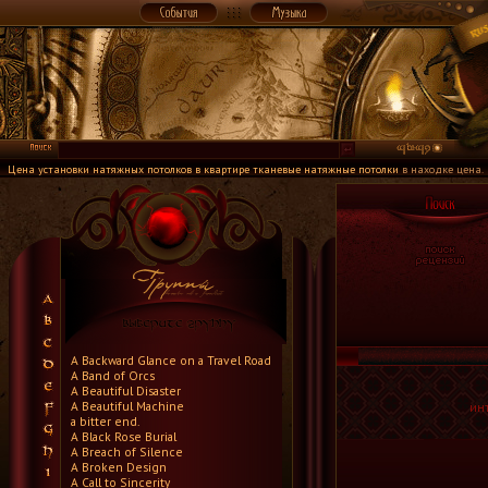
Цена установки натяжных потолков в квартире тканевые натяжные потолки
в находке цена.
A Backward Glance on a Travel Road
A Band of Orcs
A Beautiful Disaster
A Beautiful Machine
ин
a bitter end.
A Black Rose Burial
A Breach of Silence
A Broken Design
A Call to Sincerity