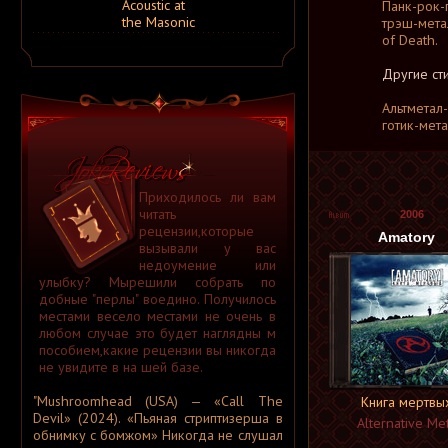
Acoustic at
Панк-рок-
A Silver Mt. Zion
the Masonic
трэш-метал
A Skylit Drive
A Slow in Dance
of Death.
A Sound of Thunder
A Stained Glass Romance
Другие ст
A Static Lullaby
A Storm of Light
A Story of Rats
Альтметал
A Sun Traverse
готик-мета
A Sunny Day in Glasgow
A Swarm of the Sun
A Tempered Heart
A Traitor Like Judas
A Trust Unclean
Приходилось ли вам
A Wake in Providence
читать
2006
A Wanted Awakening
рецензии,которыe
A Waste of Talent
Amatory
A Wilhelm Scream
вызывали у вас
A Winter Lost
недоумение или
A Wolf That Was a Victim
улыбку? Мырешили собрать по
A Young Man's Funeral
добные "перлы" воедино. Получилось
A za solntsem luna...
местами весело местами не очень в
Aäkon Këëtrëh
Aūkels
любом случае это будет наглядны м
A-Morality
пособием,какие рецензии вы никогда
A-NET
не увидите в на шей базе.
A-Z
A.A. Williams
"Mushroomhead (USA) — «Call The
A.C.T.
Книга мертвы
A.D. 2020
Devil» (2024). «Пьяная стриптизерша в
Alternative Met
A.M.E.N.
обнимку с бомжом» Никогда не слушал
A.N.I.M.A.L.