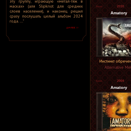
эту группу, играющую «метал-тяж в
A.P.
масках» (аля Slipknot для средних
A.R.G.
2010
слоев населения), и наконец решил
A.Tchort
Amatory
Aabsinthe
сразу послушать целый альбом 2024
Aaetheria
года. ..."
Aara
Aarkanne
Aarni
Aaron Hellvis
Aasar
Aasgard
Aaskereia
Aathma
Ab Aeterno
Ab Intra
Инстинкт обрече
Abacinate
Alternative Met
Abaddon
Abaddon
[ Германия ]
Abaddon
[ США ]
Abaddon Incarnate
2004
Abaddonia
Amatory
Abadir
Abadon
Abandon All
Abandon All Ships
Abandoned
Abarax
Abattoir
Abazagorath
Abbath
Abbey ov Thelema
Abbie Falls