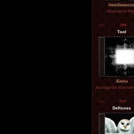
Abdication
Неизбежност
Abdication
[ Россия ]
Alternative Met
Abduction
Abduction
[ Великобритания ]
Abdullah
Abdunor
1996
Abel Is Dying
Tool
Aberrancy
Aberrator
Abertooth Lincoln
Abesforia
Abest
Abgott
Abgrund
Abhor
Abhoria
Abhorrence
Abhorrent
Abhorrent Decimation
Ænima
Abhorrent Deformity
Abhoth
Avantgarde Alternati
Abigail
Abigail Williams
Abigor
2010
Abime
Abinchova
Deftones
Abiotic
Abismo Eterno
Abitbollus
Abizar
Abjection Ritual
Abkehr