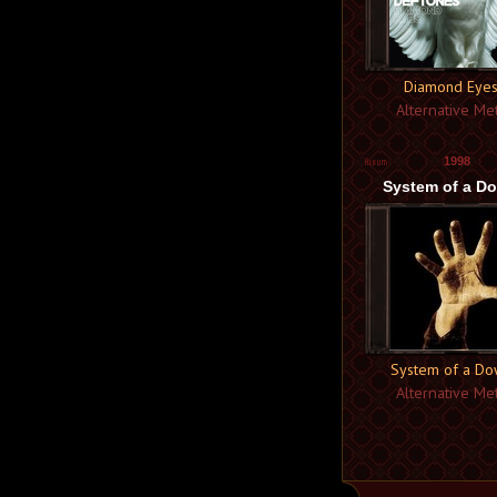
Ablach
Ablaze
Ablaze in Hatred
Ablaze My Sorrow
Abney Park
Diamond Eye
Abnormal
Abnormal Thought Patterns
Alternative Met
Abnormality
Abnormity
Abnormyndeffect
1998
Abolish
Abominable Devourment
System of a D
Abominable Putridity
Abominant
Abominated
Abomination
Abominator
Abominor
Abonos
Abordaj
Aboriorth
Abort Mastication
Abortarium
Aborted
System of a Do
Aborted Fetus
Alternative Met
Aborym
Abosranie Bogom
About 2 Crash
About US
About2Crash
About:blank
Above