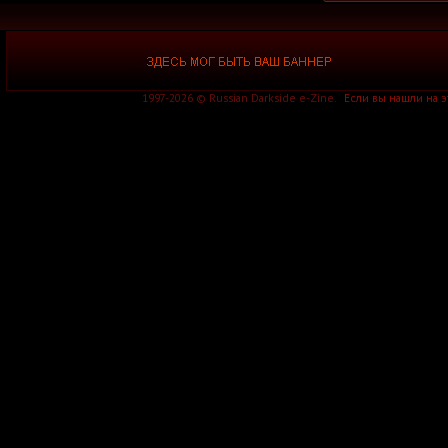
Above And Below
Above My Own
Above Symmetry
Above the Stars
Abracadabra
Abraham
Abrahel
1997-2026 © Russian Darkside e-Zine.
Если вы нашли на 
Abramelin
Abrasive
Abrasive Wheels
Abraxas
Abrin
Abriosis
Abrogation
Abruptum
Abscence
Abscendent
Abscess
Abscession
Absence Betrayal
Absence of Despair
Absent Distance
Absent in Body
Absent Silence
Absenth
Absidia
Absinthe Green
Absinthium
Abske Fides
Absolate
Absolute Body Control
Absolute Power