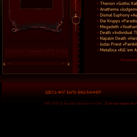
Therion «Gothic Ka
Anathema «Judgem
Dismal Euphony «Au
Die Krupps «Paradi
Megadeth «Youthan
Death «Individual T
Napalm Death «Har
Judas Priest «Painki
Metallica «Kill 'em A
Last login:
1 января 1970, 03:00
Посмотрет
1997-2026 © Russian Darkside e-Zine.
Если вы нашли на 