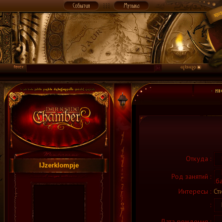
Откуда :
В
IJzerklompje
И
Род занятий :
б
Интересы :
Сти
:
Дата рождения :
3