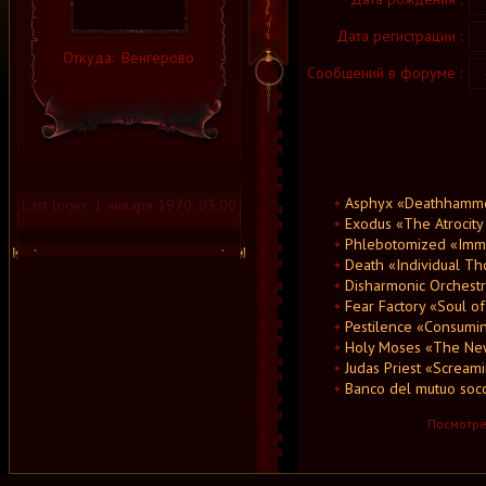
Дата регистрации :
2
Откуда:
Венгерово
Сообщений в форуме :
4
Asphyx «Deathhamm
Last login:
1 января 1970, 03:00
Exodus «The Atrocity E
Phlebotomized «Imm
Death «Individual Th
Disharmonic Orchestr
Fear Factory «Soul o
Pestilence «Consumi
Holy Moses «The New
Judas Priest «Scream
Banco del mutuo soc
Посмотрет