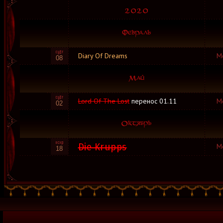
Diary Of Dreams
М
08
Lord Of The Lost
перенос 01.11
М
02
Die Krupps
М
18