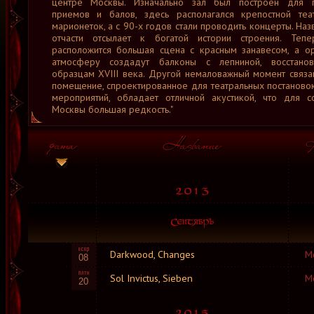
центре Москвы. Изначально зал был построен для 
приемов и балов, здесь располагался крепостной теа
марионеток, а с 90-х годов стали проводить концерты. Наз
отчасти отсылает к богатой истории строения. Теп
расположится большая сцена с красным занавесом, а о
атмосферу создадут балконы с лепниной, восстано
образцам XVIII века. Другой немаловажный момент связан
помещение, спроектированное для театральных постановок
мероприятий, обладает отличной акустикой, что для с
Москвы большая редкость."
Darkwood, Changes
М
08
Sol Invictus, Sieben
М
20