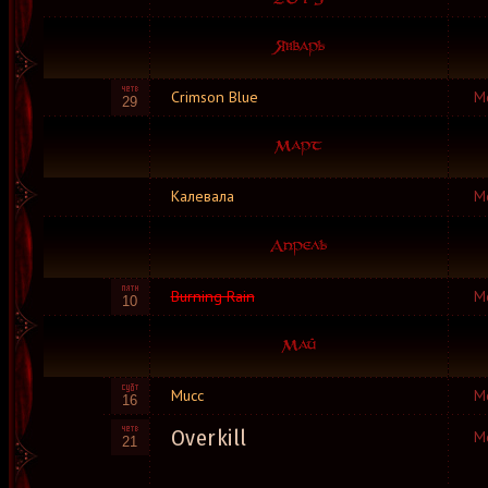
Crimson Blue
М
29
Калевала
М
Burning Rain
М
10
Mucc
М
16
Overkill
М
21