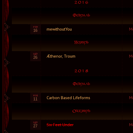
mewithoutYou
М
16
Æthenor, Troum
М
26
Carbon Based Lifeforms
М
11
Six Feet Under
М
27