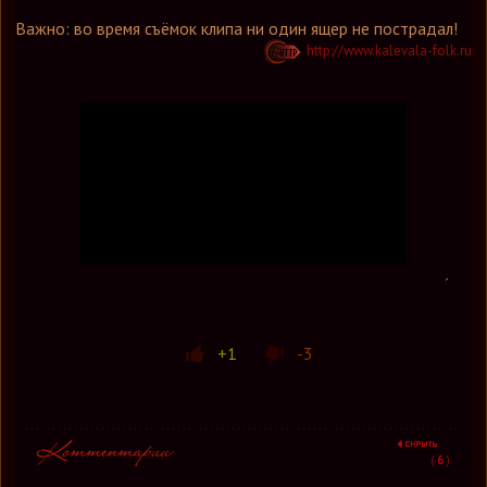
Важно: во время съёмок клипа ни один ящер не пострадал!
http://www.kalevala-folk.ru
+1
-3
(
6
)