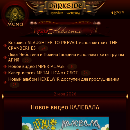
×
Вокалист SLAUGHTER TO PREVAIL исполняет хит THE
CRANBERIIES
54
Люся Чеботина и Полина Гагарина исполняют хиты группы
Новости
АРИЯ
36
Новости.Рус
Новое видео IMPERIAL AGE
30
Видео
Кавер-версия METALLICA от СЛОТ
24
Новый альбом HEXELWIR доступен для прослушивания
Концерты
23
Репортажи
2 июл 2026
Группы
Рецензии
Новое видео КАЛЕВАЛА
Интервью
Стили