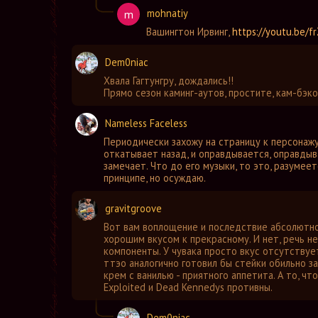
mohnatiy
m
Вашингтон Ирвинг
,
https://youtu.be/
Dem0niac
Хвала Гагтунгру, дождались!!
Прямо сезон каминг-аутов, простите, кам-бэко
Nameless Faceless
Периодически захожу на страницу к персонажу
откатывает назад, и оправдывается, оправдыва
замечает. Что до его музыки, то это, разумеет
принципе, но осуждаю.
gravitgroove
Вот вам воплощение и последствие абсолютно
хорошим вкусом к прекрасному. И нет, речь н
компоненты. У чувака просто вкус отсутствует
ттэо аналогично готовил бы стейки обильно за
крем с ванилью - приятного аппетита. А то, что
Exploited и Dead Kennedys противны.
Dem0niac