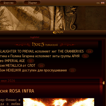
×
SLAUGHTER TO PREVAIL исполняет хит THE CRANBERIIES
54
тина и Полина Гагарина исполняют хиты группы АРИЯ
36
ео IMPERIAL AGE
30
сия METALLICA от СЛОТ
24
бом HEXELWIR доступен для прослушивания
23
 июл 2026
сня ROSA INFRA
бер-Феникс в
ада о любви