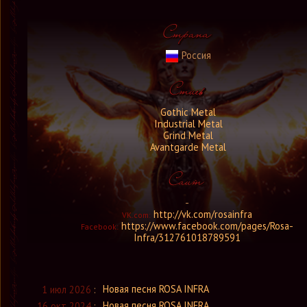
Россия
Gothic Metal
Industrial Metal
Grind Metal
Avantgarde Metal
-
http://vk.com/rosainfra
VK.com:
https://www.facebook.com/pages/Rosa-
Facebook:
Infra/312761018789591
Новая песня ROSA INFRA
1 июл 2026
:
Новая песня ROSA INFRA
16 окт 2024
: