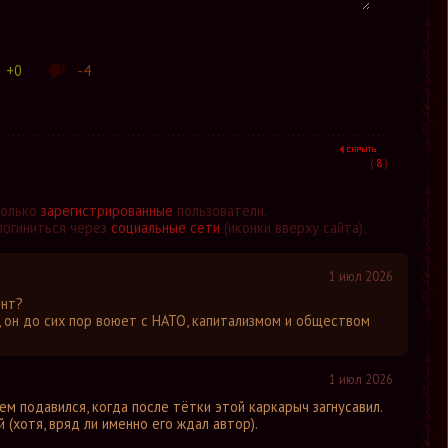
+0
-4
(
8
)
только
зарегистрированные
пользователи.
логиниться через
социальные сети
(иконки вверху сайта).
1 июл 2026
ент?
, он до сих пор воюет с НАТО, капитализмом и обществом
1 июл 2026
чаем подавился, когда после тётки этой каркарыч загнусавил.
 (хотя, вряд ли именно его ждал автор).