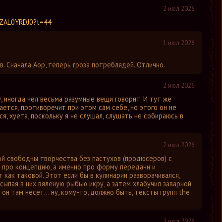
2 июл 2026
frZAL0YRDJ0?t=44
1 июл 2026
в. Сначала Аор, теперь гроза потреблядей. Отлично.
2 июл 2026
, иногда чел весьма разумные вещи говорит. И тут же
ется, противоречит при этом сам себе, но этого он не
ся, хуета, поскольку я не слушал, слушать не собираюсь в
2 июл 2026
й свободны творчества без пастухов (продюсеров) с
е про концепцию, а именно про форму передачи и
 как таковой. Этот если бы в кулинарии разворачивался,
сыпая в них вяленую рыбью икру, а затем хлабучил заварной
 он там несет... ну, кому-то, должно быть, тексты групп the
2 июл 2026