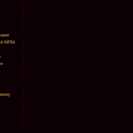
вания
SA INFRA
A
оя
овому