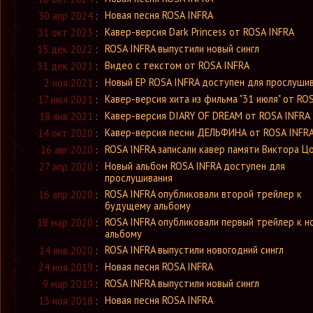
Новая песня ROSA INFRA
30 апр 2024
:
Кавер-версия Dark Princess от ROSA INFRA
31 окт 2023
:
ROSA INFRA выпустили новый сингл
15 дек 2022
:
Видео с текстом от ROSA INFRA
31 дек 2021
:
Новый ЕР ROSA INFRA доступен для прослуши
2 ноя 2021
:
Кавер-версия хита из фильма "31 июля" от RO
17 июл 2021
:
Кавер-версия DIARY OF DREAM от ROSA INFRA
18 янв 2021
:
Кавер-версия песни ДЕЛЬФИНА от ROSA INFR
14 окт 2020
:
ROSA INFRA записали кавер памяти Виктора Ц
16 авг 2020
:
Новый альбом ROSA INFRA доступен для
27 апр 2020
:
прослушивания
ROSA INFRA опубликовали второй трейлер к
16 апр 2020
:
будущему альбому
ROSA INFRA опубликовали первый трейлер к н
18 мар 2020
:
альбому
ROSA INFRA выпустили новогодний сингл
14 янв 2020
:
Новая песня ROSA INFRA
24 ноя 2019
:
ROSA INFRA выпустили новый сингл
9 мар 2019
:
Новая песня ROSA INFRA
13 ноя 2018
: