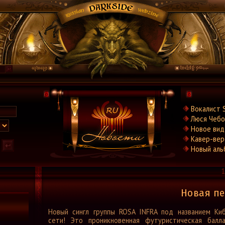
Новости
Вокалист 
Новости.Рус
Люся Чебо
Видео
Новое вид
Концерты
Кавер-вер
Репортажи
Новый аль
Группы
1
Рецензии
Интервью
Новая пе
Стили
Новый сингл группы ROSA INFRA под названием Ки
Графика
сети! Это проникновенная футуристическая балл