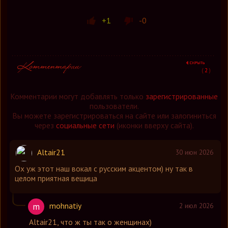
+1
-0
(
2
)
Комментарии могут добавлять только
зарегистрированные
пользователи.
Вы можете зарегистрироваться на сайте или залогиниться
через
социальные сети
(иконки вверху сайта).
Altair21
30 июн 2026
Ох уж этот наш вокал с русским акцентом) ну так в
целом приятная вещица
mohnatiy
m
2 июл 2026
Altair21
,
что ж ты так о женщинах)