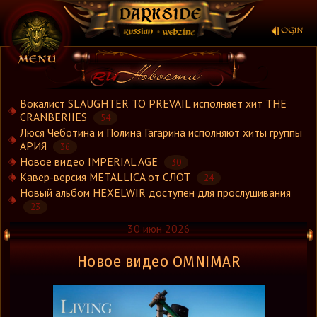
×
Вокалист SLAUGHTER TO PREVAIL исполняет хит THE
CRANBERIIES
54
Люся Чеботина и Полина Гагарина исполняют хиты группы
Новости
АРИЯ
36
Новости.Рус
Новое видео IMPERIAL AGE
30
Видео
Кавер-версия METALLICA от СЛОТ
24
Новый альбом HEXELWIR доступен для прослушивания
Концерты
23
Репортажи
30 июн 2026
Группы
Рецензии
Новое видео OMNIMAR
Интервью
Стили