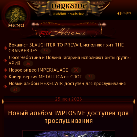
×
Вокалист SLAUGHTER TO PREVAIL исполняет хит THE
CRANBERIIES
54
Люся Чеботина и Полина Гагарина исполняют хиты группы
Новости
АРИЯ
36
Новости.Рус
Новое видео IMPERIAL AGE
30
Видео
Кавер-версия METALLICA от СЛОТ
24
Новый альбом HEXELWIR доступен для прослушивания
Концерты
23
Репортажи
25 июн 2026
Группы
Рецензии
Новый альбом IMPLOSIVE доступен для
Интервью
прослушивания
Стили