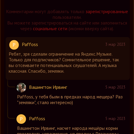
Комментарии могут добавлять только
зарегистрированные
пользователи.
Вы можете зарегистрироваться на сайте или залогиниться
через
социальные сети
(иконки вверху сайта).
Paffoss
P
3 мар 2023
Ребят, зря сделали ограничение на Яндекс.Музыке.
Только для подписчиков? Сомнительное решение, так
вы отсеиваете потенциальных слушателей. А музыка
классная. Спасибо, земляки.
Вашингтон Ирвинг
5 мар 2023
Paffoss
,
у тебя были в предках народ мещера? Раз
"земляки", стало интересно)
Paffoss
P
5 мар 2023
Вашингтон Ирвинг
,
насчет народа мещёры корни
проследить невозможно, но предки с Рязанщины