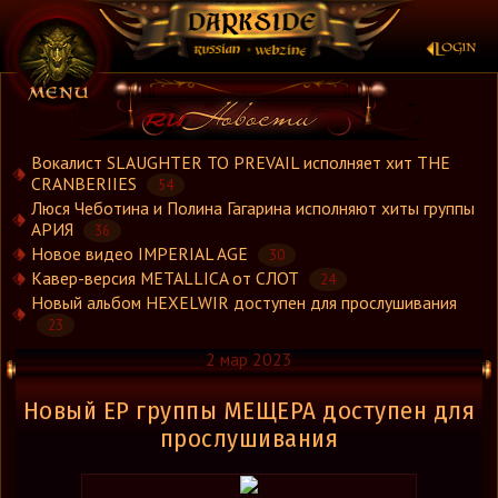
×
Вокалист SLAUGHTER TO PREVAIL исполняет хит THE
CRANBERIIES
54
Люся Чеботина и Полина Гагарина исполняют хиты группы
Новости
АРИЯ
36
Новости.Рус
Новое видео IMPERIAL AGE
30
Видео
Кавер-версия METALLICA от СЛОТ
24
Новый альбом HEXELWIR доступен для прослушивания
Концерты
23
Репортажи
2 мар 2023
Группы
Рецензии
Новый ЕР группы МЕЩЕРА доступен для
Интервью
прослушивания
Стили