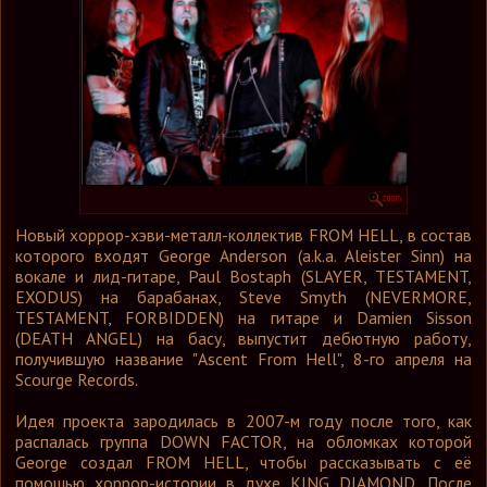
Графика
Форум
Ссылки
Контакты
Новый хоррор-хэви-металл-коллектив FROM HELL, в состав
которого входят George Anderson (a.k.a. Aleister Sinn) на
вокале и лид-гитаре, Paul Bostaph (SLAYER, TESTAMENT,
EXODUS) на барабанах, Steve Smyth (NEVERMORE,
TESTAMENT, FORBIDDEN) на гитаре и Damien Sisson
(DEATH ANGEL) на басу, выпустит дебютную работу,
получившую название "Ascent From Hell", 8-го апреля на
Scourge Records.
Идея проекта зародилась в 2007-м году после того, как
распалась группа DOWN FACTOR, на обломках которой
George создал FROM HELL, чтобы рассказывать с её
помощью хоррор-истории в духе KING DIAMOND. После