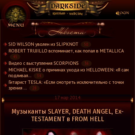
×
SID WILSON уволен из SLIPKNOT
50
ROBERT TRUJILLO вспоминает, как попал в METALLICA
45
Новости
Видео с выступления SCORPIONS
36
Новости.Рус
MICHAEL KISKE о причинах ухода из HELLOWEEN: «Я сам
Видео
подливал...
34
Гитарист TESLA: «Если смотреть исключительно с точки
Концерты
зрения ...
28
Репортажи
17 мар 2014
Группы
Рецензии
Музыканты SLAYER, DEATH ANGEL, Ex-
Интервью
TESTAMENT в FROM HELL
Стили