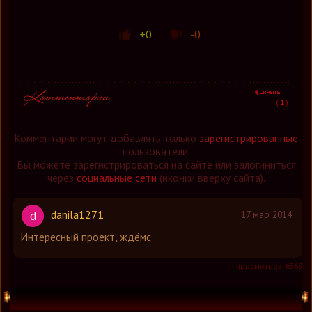
+0
-0
(
1
)
Комментарии могут добавлять только
зарегистрированные
пользователи.
Вы можете зарегистрироваться на сайте или залогиниться
через
социальные сети
(иконки вверху сайта).
danila1271
d
17 мар 2014
Интересный проект, ждёмс
просмотров: 6369