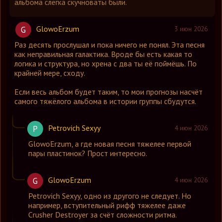
альбома слегка скучноваты были.
GlowoErzum
G
3 июн 2026
Раз десять прослушал и пока ничего не понял. Эта песня
как неправильная галактика. Вроде бы есть какая то
логика и структура, но хрена с два ты её поймёшь. По
крайней мере, сходу.
Если весь альбом будет таким, то мои прогнозы насчёт
самого тяжёлого альбома в истории группы сбудутся.
Petrovich Sexyy
P
4 июн 2026
GlowoErzum
,
а где новая песня тяжелее первой
пары пластинок? Прост интересно.
GlowoErzum
G
4 июн 2026
Petrovich Sexyy
,
одно из другого не следует. Но
например, вступительный рифф тяжелее даже
Crusher Destroyer за счёт сложности ритма.