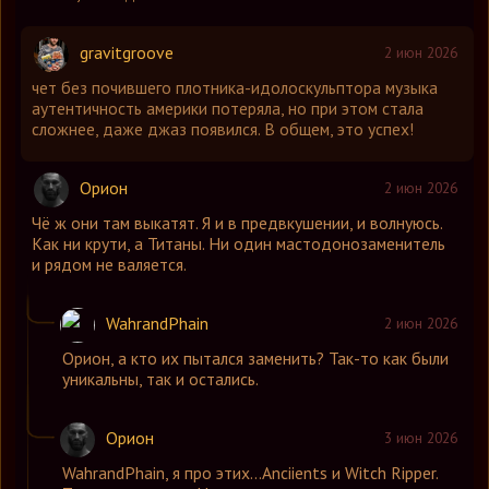
gravitgroove
2 июн 2026
чет без почившего плотника-идолоскульптора музыка
аутентичность америки потеряла, но при этом стала
сложнее, даже джаз появился. В общем, это успех!
Орион
2 июн 2026
Чё ж они там выкатят. Я и в предвкушении, и волнуюсь.
Как ни крути, а Титаны. Ни один мастодонозаменитель
и рядом не валяется.
WahrandPhain
2 июн 2026
Орион
,
а кто их пытался заменить? Так-то как были
уникальны, так и остались.
Орион
3 июн 2026
WahrandPhain
,
я про этих...Anciients и Witch Ripper.