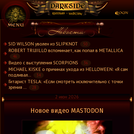
×
SID WILSON уволен из SLIPKNOT
50
ROBERT TRUJILLO вспоминает, как попал в METALLICA
46
Новости
Видео с выступления SCORPIONS
36
Новости.Рус
MICHAEL KISKE о причинах ухода из HELLOWEEN: «Я сам
Видео
подливал...
34
Гитарист TESLA: «Если смотреть исключительно с точки
Концерты
зрения ...
28
Репортажи
2 июн 2026
Группы
Рецензии
Новое видео MASTODON
Интервью
Стили