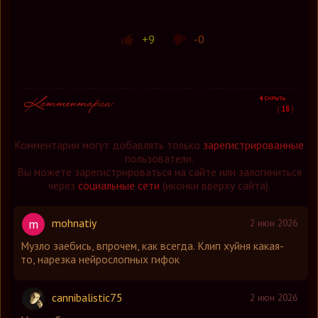
+9
-0
(
18
)
Комментарии могут добавлять только
зарегистрированные
пользователи.
Вы можете зарегистрироваться на сайте или залогиниться
через
социальные сети
(иконки вверху сайта).
mohnatiy
m
2 июн 2026
Музло заебись, впрочем, как всегда. Клип хуйня какая-
то, нарезка нейрослопных гифок
cannibalistic75
2 июн 2026