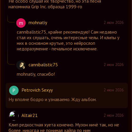
Не особо слушал их творчество, но эта песня
напомнила Grip Inc. образца 1999-го
mohnatiy
m
2 июн 2026
cannibalistic75
,
крайне рекомендую! Сам недавно
стал их слушать, очень интересные челы. И клипы у
них в основном крутые, это нейрослоп
недоразумение - печальное исключение.
cannibalistic75
2 июн 2026
mohnatiy
,
спасибо!
Petrovich Sexyy
P
2 июн 2026
Ну вполне бодро и узнаваемо. Жду альбом.
Altair21
2 июн 2026
Клип редкостная хуета конечно. Музон ничё так, но не
более, никогда не понимал хайпа по ним