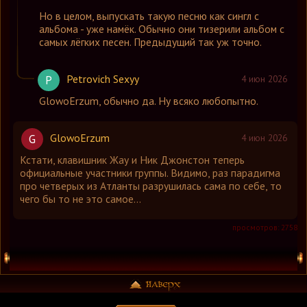
Но в целом, выпускать такую песню как сингл с
альбома - уже намёк. Обычно они тизерили альбом с
самых лёгких песен. Предыдущий так уж точно.
Petrovich Sexyy
P
4 июн 2026
GlowoErzum
,
обычно да. Ну всяко любопытно.
GlowoErzum
G
4 июн 2026
Кстати, клавишник Жау и Ник Джонстон теперь
официальные участники группы. Видимо, раз парадигма
про четверых из Атланты разрушилась сама по себе, то
чего бы то не это самое...
просмотров: 2758