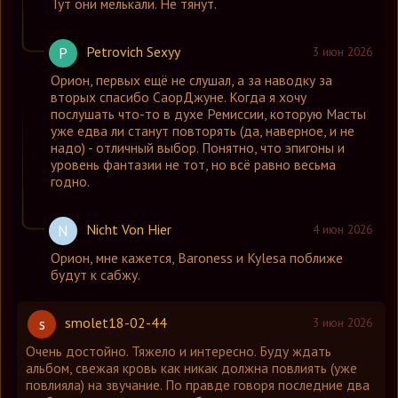
Тут они мелькали. Не тянут.
Petrovich Sexyy
P
3 июн 2026
Орион
,
первых ещё не слушал, а за наводку за
вторых спасибо СаорДжуне. Когда я хочу
послушать что-то в духе Ремиссии, которую Масты
уже едва ли станут повторять (да, наверное, и не
надо) - отличный выбор. Понятно, что эпигоны и
уровень фантазии не тот, но всё равно весьма
годно.
Nicht Von Hier
N
4 июн 2026
Орион
,
мне кажется, Baroness и Kylesa поближе
будут к сабжу.
smolet18-02-44
s
3 июн 2026
Очень достойно. Тяжело и интересно. Буду ждать
альбом, свежая кровь как никак должна повлиять (уже
повлияла) на звучание. По правде говоря последние два