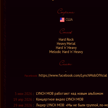
США
Hard Rock
Heavy Metal
Hard 'n' Heavy
Melodic Hard 'n' Heavy
-
https://www.facebook.com/LynchMobOfficial
Facebook:
LYNCH MOB работают над новым альбомом
3 июн 2026
:
Концертное видео LYNCH MOB
19 апр 2026
:
Лидер LYNCH MOB: «Мы не были группой, по-м
29 янв 2026
: