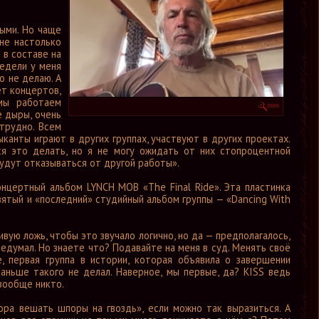
ными. Но чаще
не настолько
 в составе на
недели у меня
о не делаю. А
ет концертов,
 мы работаем
е дыры, очень
трудно. Всем
канты играют в других группах, участвуют в других проектах.
я это делать, но я не могу ожидать от них стопроцентной
 будут отказываться от другой работы».
нцертный альбом LYNCH MOB «The Final Ride». Эта пластинка
вятый и «последний» студийный альбом группы — «Dancing With
ивую ложь, чтобы это звучало логично, но да — предполагалось,
редумал. Но знаете что? Подавайте на меня в суд. Менять своё
, первая группа в истории, которая объявила о завершении
аньше такого не делал. Наверное, мы первые, да? KISS ведь
 вообще никто.
пора вешать шпоры на гвоздь», если можно так выразиться. А