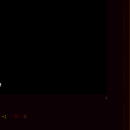
+1
-0