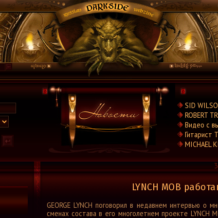
Новости
SID WILSO
Новости.Рус
ROBERT TR
Видео
Видео с в
Концерты
Гитарист T
Репортажи
MICHAEL KI
Группы
3
Рецензии
Интервью
LYNCH MOB работ
Стили
GEORGE LYNCH поговорил в недавнем интервью о мн
Графика
сменах состава в его многолетнем проекте LYNCH M