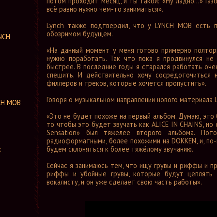
потом проходит месяц, и ты такой: «Ну ладно...» Га
всё равно нужно чем-то заниматься».
Lynch также подтвердил, что у LYNCH MOB есть п
обозримом будущем.
NCH
«На данный момент у меня готово примерно полторы
нужно поработать. Так что пока я продвинулся не 
быстрее. В последние годы я старался работать очен
спешить. И действительно хочу сосредоточиться 
филлеров и треков, которые хочется пропустить».
Говоря о музыкальном направлении нового материала 
NCH MOB
«Это не будет похоже на первый альбом. Думаю, это б
то чтобы это будет звучать как ALICE IN CHAINS, но
Sensation» был тяжелее второго альбома. Пот
радиоформатными, более похожими на DOKKEN, и, по-
будем склоняться к более тяжёлому звучанию.
:
Сейчас я занимаюсь тем, что ищу грувы и риффы и п
риффы и убойные грувы, которые будут цеплять л
вокалисту, и он уже сделает свою часть работы».