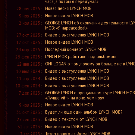
часа, а потом я передумал»
Новая песня LYNCH MOB
28 ноя 2025
:
Новое видео LYNCH MOB
9 ноя 2025
:
GEORGE LYNCH об окончании деятельности LY
2 ноя 2025
:
MOB: «Я наpeacedeal»
Видео с выступления LYNCH MOB
27 окт 2025
:
Новое видео LYNCH MOB
12 окт 2025
:
Последний концерт LYNCH MOB
24 мар 2025
:
LYNCH MOB работают над альбомом
23 фев 2025
:
ONI LOGAN о том, почему он больше не в LY
12 янв 2025
:
Видео с выступления LYNCH MOB
10 июл 2024
:
Видео с выступления LYNCH MOB
11 апр 2024
:
Видео с выступления LYNCH MOB
10 фев 2024
:
GEORGE LYNCH о прощальном туре LYNCH MOB
7 дек 2023
:
«Лучше уйти на коне, чем ноя»
Новое видео LYNCH MOB
9 ноя 2023
:
Будет ли еще один альбом LYNCH MOB?
31 окт 2023
:
Видео с текстом от LYNCH MOB
27 сен 2023
:
Новое видео LYNCH MOB
31 авг 2023
:
Тизер нового альбома LYNCH MOB
17 авг 2023
: