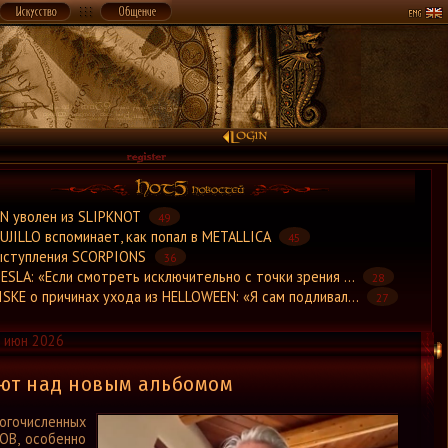
×
N уволен из SLIPKNOT
49
UJILLO вспоминает, как попал в METALLICA
45
ыступления SCORPIONS
36
ESLA: «Если смотреть исключительно с точки зрения ...
28
SKE о причинах ухода из HELLOWEEN: «Я сам подливал...
27
 июн 2026
ают над новым альбомом
огочисленных
OB, особенно