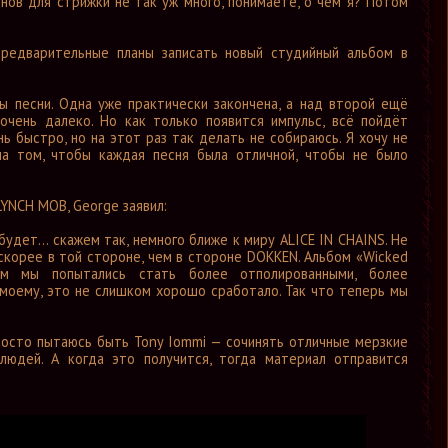
зонов для стрижки не так уж много, понимаете, о чём я? Потом
редварительные планы записать новый студийный альбом в
 песни. Одна уже практически закончена, а над второй ещё
очень далеко. Но как только появится импульс, всё пойдёт
ь быстро, но на этот раз так делать не собираюсь. Я хочу не
на том, чтобы каждая песня была отличной, чтобы не было
LYNCH MOB, George заявил:
удет... скажем так, немного ближе к миру ALICE IN CHAINS. Не
 скорее в той стороне, чем в стороне DOKKEN. Альбом «Wicked
ом мы попытались стать более отполированными, более
моему, это не слишком хорошо сработало. Так что теперь мы
росто пытаюсь быть Tony Iommi — сочинять отличные мерзкие
юдей. А когда это получится, тогда материал отправится