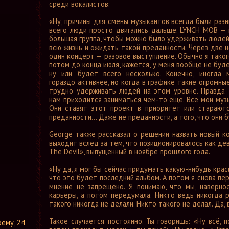
среди вокалистов:
Форум
«Ну, причины для смены музыкантов всегда были раз
Ссылки
всего люди просто двигались дальше. LYNCH MOB — 
Контакты
большая группа, чтобы можно было удерживать людей
всю жизнь и ожидать такой преданности. Через две 
один концерт — разовое выступление. Обычно я таког
потом до конца июля, кажется, у меня вообще не буд
ну или будет всего несколько. Конечно, иногда
гораздо активнее, но когда в графике такие огромны
трудно удерживать людей на этом уровне. Правда 
нам приходится заниматься чем-то ещё. Все мои музы
Они ставят этот проект в приоритет или стараютс
преданности... Даже не преданности, а того, что они
George также рассказал о решении назвать новый ко
выходит вслед за тем, что позиционировалось как де
The Devil», выпущенный в ноябре прошлого года.
«Ну да, я мог бы сейчас придумать какую-нибудь крас
что это будет последний альбом. А потом я снова пе
мнение не запрещено. Я понимаю, что мы, наверное
карьеры, а потом передумала. Никто ведь никогда р
такого никогда не делали. Никто такого не делал. Да,
Такое случается постоянно. Ты говоришь: «Ну всё, 
оему, 24