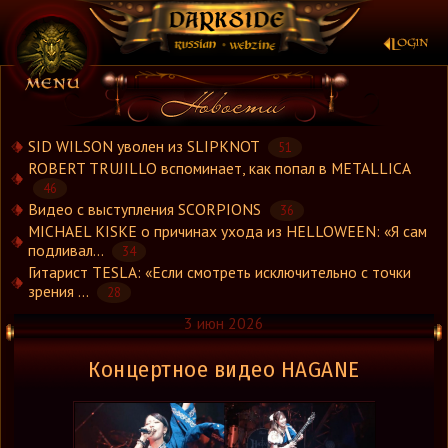
×
SID WILSON уволен из SLIPKNOT
51
ROBERT TRUJILLO вспоминает, как попал в METALLICA
46
Новости
Видео с выступления SCORPIONS
36
Новости.Рус
MICHAEL KISKE о причинах ухода из HELLOWEEN: «Я сам
Видео
подливал...
34
Гитарист TESLA: «Если смотреть исключительно с точки
Концерты
зрения ...
28
Репортажи
3 июн 2026
Группы
Рецензии
Концертное видео HAGANE
Интервью
Стили