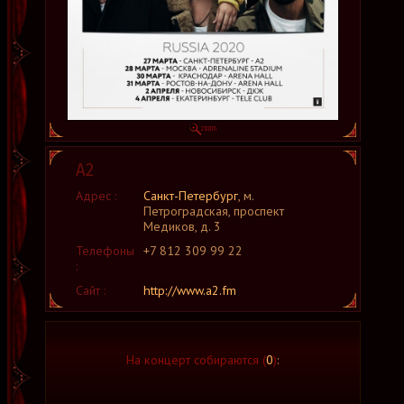
А2
Адрес :
Санкт-Петербург
, м.
Петроградская, проспект
Медиков, д. 3
Телефоны
+7 812 309 99 22
:
Сайт :
http://www.a2.fm
На концерт собираются (
0
)
: