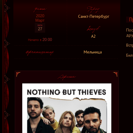
Санкт-Петербург
2020
П
Март
27
Пос
дру
А2
Начало в
20:00
Вст
Мельница
Бил