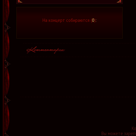
На концерт собираются (
0
)
:
К
Вы можете зареги