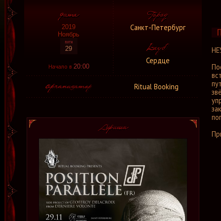
Санкт-Петербург
2019
Ноябрь
29
НЕ
Сердце
По
Начало в
20:00
вс
пу
Ritual Booking
зв
уп
за
по
Пр