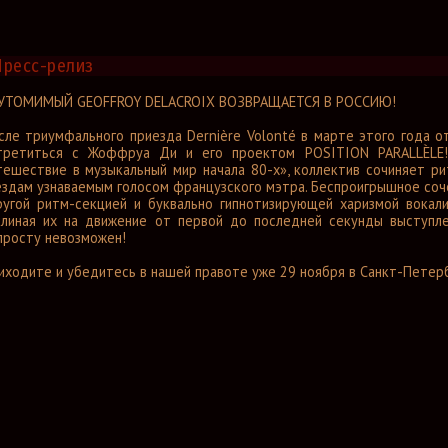
Пресс-релиз
УТОМИМЫЙ GEOFFROY DELACROIX ВОЗВРАЩАЕТСЯ В РОССИЮ!
сле триумфального приезда Dernière Volonté в марте этого года о
третиться с Жоффруа Ди и его проектом POSITION PARALLÈLE! 
тешествие в музыкальный мир начала 80-х», коллектив сочиняет ри
ёздам узнаваемым голосом французского мэтра. Беспроигрышное соч
ругой ритм-секцией и буквально гипнотизирующей харизмой вокал
клиная их на движение от первой до последней секунды выступлени
просту невозможен!
иходите и убедитесь в нашей правоте уже 29 ноября в Санкт-Петерб