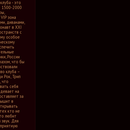
клуба - это
ю 1500-2000
ры,
 VIP зона
и, диванами,
онавт в XXI
остранств с
ому особое
ическому
спечить
тельные
ки, России
разом, что бы
вствовали
во клуба –
и Рок, Трип
, что
овать себя
одевает на
оставляет за
дышит в
открывать
тех кто не
кто любит
 звук. Для
 приятную