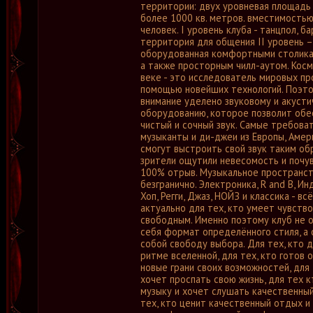
территории: двух уровневая площадь 
более 1000 кв. метров. вместимость
человек. I уровень клуба - танцпол, ба
территория для общения II уровень –
оборудованная комфортными столикам
а также просторным чилл-аутом. Косм
веке - это исследователь мировых пр
помощью новейших технологий. Поэт
внимание уделено звуковому и акуст
оборудованию, которое позволит обе
чистый и сочный звук. Самые требова
музыканты и ди-джеи из Европы, Амери
смогут выстроить свой звук таким об
зрители ощутили невесомость и почу
100% отрыв. Музыкальное пространст
безгранично. Электроника, R and B, Инд
Хоп, Регги, Джаз, НОЙЗ и классика - всё
актуально для тех, кто умеет чувств
свободным. Именно поэтому клуб не 
себя формат определённого стиля, а 
собой свободу выбора. Для тех, кто 
ритме вселенной, для тех, кто готов 
новые грани своих возможностей, для 
хочет проспать свою жизнь, для тех 
музыку и хочет слушать качественный
тех, кто ценит качественный отдых и