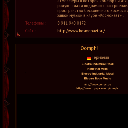
атмосферы в которой комфорт и изящ
радуют глаз и поднимают настроение
пространство бесконечного космоса 
живой музыки в клубе «Космонавт» .
Телефоны :
8 911 940 0172
Сайт :
http://www.kosmonavt.su/
Oomph!
Германия
Electro Industrial Rock
Industrial Metal
Electro Industrial Metal
Electro Body Music
http://www.oomph.de
http://www.myspace.com/oomph