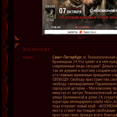
Космонавт
Адрес :
Санкт-Петербург
, м. Технологический
Бронницкая 24 Что ценят и в чём нуж
современные люди сегодня? Деньги и
так не думаем и поэтому создаём клу
кто главным жизненным принципом сч
СВОБОДУ. Свободу пространства, сво
свободу самовыражения. Параллельно
городской артерии – Московскому про
минутах от метро Технологический ин
улице Броннинской в доме 24, создат
кураторы легендарного клуба «А2», о
года откроют новый клуб - «КОСМОНА
место станет настоящим свободным
пространством, прежде всего благод