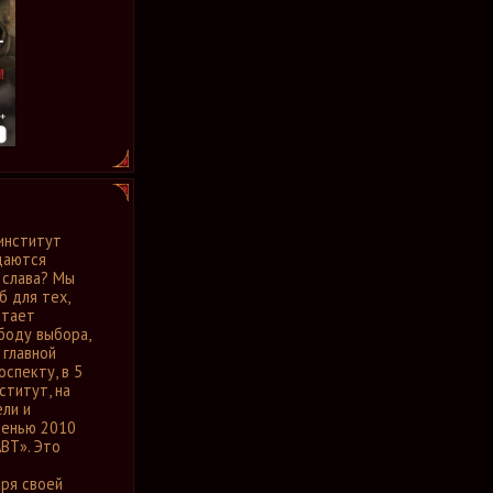
 институт
даются
 слава? Мы
б для тех,
итает
боду выбора,
 главной
спекту, в 5
ститут, на
ели и
сенью 2010
ВТ». Это
аря своей