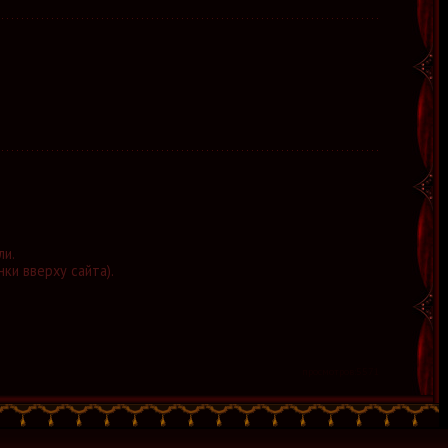
ли.
нки вверху сайта).
просмотров:5571