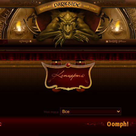
Мой город:
Oomph!