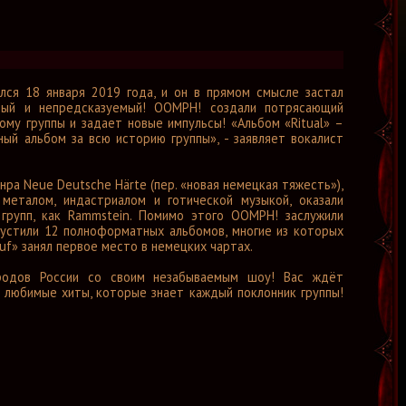
ялся 18 января 2019 года, и он в прямом смысле застал
рный и непредсказуемый! OOMPH! создали потрясающий
му группы и задает новые импульсы! «Альбом «Ritual» –
ый альбом за всю историю группы», - заявляет вокалист
ра Neue Deutsche Härte (пер. «новая немецкая тяжесть»),
еталом, индастриалом и готической музыкой, оказали
 групп, как Rammstein. Помимо этого OOMPH! заслужили
пустили 12 полноформатных альбомов, многие из которых
uf» занял первое место в немецких чартах.
одов России со своим незабываемым шоу! Вас ждёт
е любимые хиты, которые знает каждый поклонник группы!