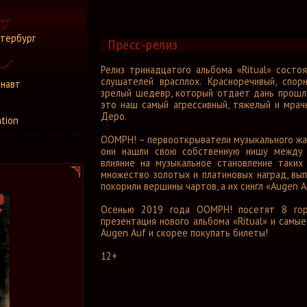
тербург
Пресс-релиз
Релиз тринадцатого альбома «Ritual» состо
слушателей врасплох. Красноречивый, спо
навт
зрелый шедевр, который отдает дань прошло
это наш самый агрессивный, тяжелый и мрачн
Деро.
tion
OOMPH! – первооткрыватели музыкального жан
они нашли свою собственную нишу между м
влияние на музыкальное становление таких
множество золотых и платиновых наград, вы
покорили вершины чартов, а их сингл «Augen A
Осенью 2019 года OOMPH! посетят 8 гор
презентация нового альбома «Ritual» и самы
Augen Auf и скорее покупать билеты!
12+