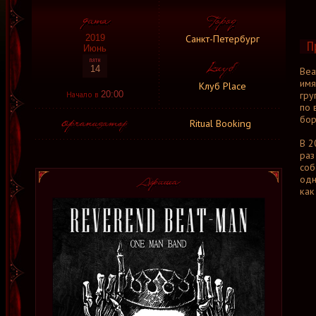
Санкт-Петербург
2019
П
Июнь
14
Bea
имя
Клуб Place
Начало в
гру
20:00
по 
бор
Ritual Booking
В 2
раз
соб
одн
как