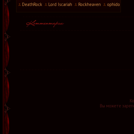
DeathRock
Lord Iscariah
Rockheaven
ophido
К
Вы можете зареги