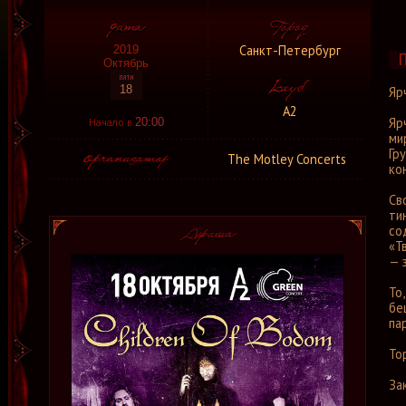
Санкт-Петербург
2019
Октябрь
18
Яр
А2
Яр
Начало в
20:00
ми
Гр
The Motley Concerts
ко
Св
ти
со
«Т
— 
То
бе
па
То
За