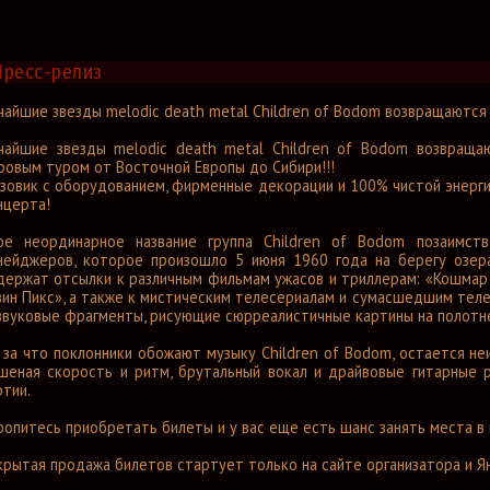
Пресс-релиз
чайшие звезды melodic death metal Children of Bodom возвращаются
чайшие звезды melodic death metal Children of Bodom возвращ
ровым туром от Восточной Европы до Сибири!!!
узовик с оборудованием, фирменные декорации и 100% чистой энерги
нцерта!
ое неординарное название группа Children of Bodom позаимст
нейджеров, которое произошло 5 июня 1960 года на берегу озер
держат отсылки к различным фильмам ужасов и триллерам: «Кошмар н
вин Пикс», а также к мистическим телесериалам и сумасшедшим теле
звуковые фрагменты, рисующие сюрреалистичные картины на полотне
, за что поклонники обожают музыку Children of Bodom, остается н
шеная скорость и ритм, брутальный вокал и драйвовые гитарные
ртии.
ропитесь приобретать билеты и у вас еще есть шанс занять места в
крытая продажа билетов стартует только на сайте организатора и 