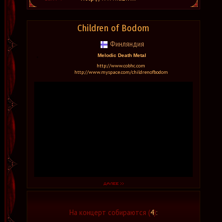
Children of Bodom
Финляндия
Melodic Death Metal
http://www.cobhc.com
http://www.myspace.com/childrenofbodom
На концерт собираются (
4
)
: