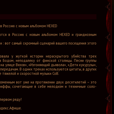
 в Россию с новым альбомом HEXED
аются в Россию с новым альбомом HEXED и грандиозным
и : вот самый скромный сценарий вашего посещения этого
вовала у жуткой истории нераскрытого убийства трех
а Бодом, неподалеку от финской столицы. Песни группы
а улице Вязов», «Изгоняющий дьявола», «Дети кукурузы»,
передачам. В одних треках используются цитаты, в других
 тяжелой и скоростной музыки CoB.
еизменным вот уже на протяжении двух десятилетий – это
 риффы, сочетающие в себе мелодизм и техничные соло-
 первом ряду!
Яндекс.Афише.