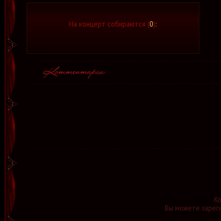
На концерт собираются (
0
)
:
К
Вы можете зареги