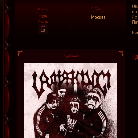
UR
шт
Ле
Москва
2025
Июль
Па
18
Би