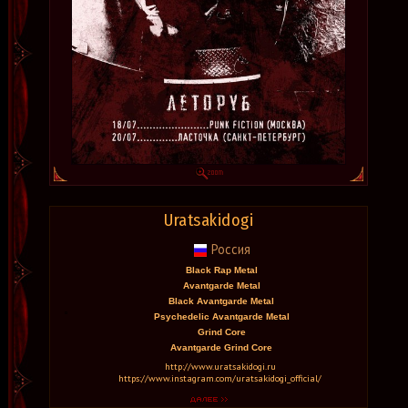
Uratsakidogi
Россия
Black Rap Metal
Avantgarde Metal
Black Avantgarde Metal
Psychedelic Avantgarde Metal
Grind Core
Avantgarde Grind Core
http://www.uratsakidogi.ru
https://www.instagram.com/uratsakidogi_official/