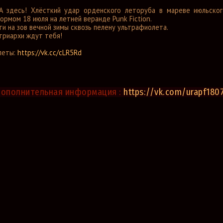
A здесь! Хлёсткий удар орденского леторуба в мареве июльског
ормом 18 июля на летней веранде Punk Fiction.
ти на зов вечной зимы сквозь пелену ультрафиолета.
триархи ждут тебя!
леты:
https://vk.cc/cLR5Rd
Дополнительная информация :
https://vk.com/urapf180