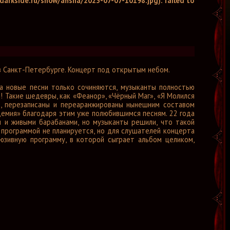
arkside.ru/show/afisha/2023-07-07-10198.jpg): failed to
в Санкт-Петербурге. Концерт под открытым небом.
ка новые песни только сочиняются, музыканты полностью
! Такие шедевры, как «Феанор», «Чёрный Маг», «Я Молился
ен), перезаписаны и переаранжированы нынешним составом
идемия» благодаря этим уже полюбившимся песням. 22 года
 и живыми барабанами, но музыканты решили, что такой
й программой не планируется, но для слушателей концерта
люзивную программу, в которой сыграет альбом целиком,