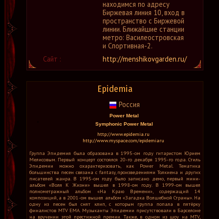
находимся по адресу
Биржевая линия 10, вход в
пространство с Биржевой
линии. Ближайшие станции
метро: Василеостровская
и Спортивная-2.
Сайт :
http://menshikovgarden.ru/
Epidemia
Россия
Power Metal
Symphonic Power Metal
http://www.epidemia.ru
http://www.myspace.com/epidemiaru
Группа Эпидемия была образована в 1995-ом году гитаристом Юрием
Мелисовым. Первый концерт состоялся 20-го декабря 1995-го года. Стиль
Эпидемии можно охарактеризовать, как Power Metal. Тематика
большинства песен связана с fantasy, произведениями Толкиена и других
писателей жанра. В 1995-ом году было записано демо, первый мини-
альбом «Воля К Жизни» вышел в 1998-ом году. В 1999-ом вышел
полнометражный альбом «На Краю Времени», содержащий 14
композиций, а в 2001-ом вышел альбом «Загадка Волшебной Страны». На
одну из песен был снят клип, с которым группа попала в пятёрку
финалистов MTV EMA. Музыканты Эпидемии присутствовали в Барселоне
на вручении этой престижной премии. Также, в одном из шоу на MTV,