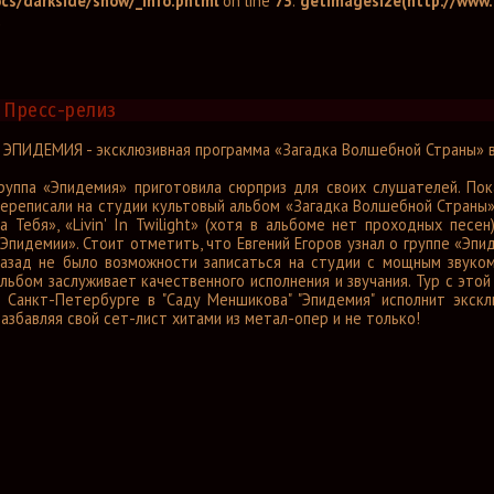
cs/darkside/show/_info.phtml
on line
73
:
getimagesize(http://www.d
d
Пресс-релиз
• ЭПИДЕМИЯ - эксклюзивная программа «Загадка Волшебной Страны» 
Группа «Эпидемия» приготовила сюрприз для своих слушателей. По
переписали на студии культовый альбом «Загадка Волшебной Страны»
на Тебя», «Livin' In Twilight» (хотя в альбоме нет проходных пес
Эпидемии». Стоит отметить, что Евгений Егоров узнал о группе «Эп
назад не было возможности записаться на студии с мощным звуком
льбом заслуживает качественного исполнения и звучания. Тур с это
в Санкт-Петербурге в "Саду Меншикова" "Эпидемия" исполнит экск
азбавляя свой сет-лист хитами из метал-опер и не только!