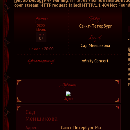
[phpBB Debug] PHP Warning
: in file
/usr/home/darkside/htdo
open stream: HTTP request failed! HTTP/1.1 404 Not Foun
Санкт-Петербург
2023
Июль
07
Сад Меншикова
Начало в
20:00
Infinity Concert
«
а
р
Сад
Меншикова
Адрес :
Санкт-Петербург
, Мы