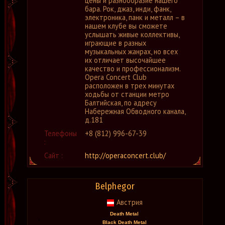
цены и разнообразие нашего
бара. Рок, джаз, инди, фанк,
электроника, панк и металл – в
нашем клубе вы сможете
услышать живые коллективы,
играющие в разных
музыкальных жанрах, но всех
их отличает высочайшее
качество и профессионализм.
Opera Concert Club
расположен в трех минутах
ходьбы от станции метро
Балтийская, по адресу
Набережная Обводного канала,
д.181
Телефоны
+8 (812) 996-67-39
:
Сайт :
http://operaconcert.club/
Belphegor
Австрия
Death Metal
Black Death Metal