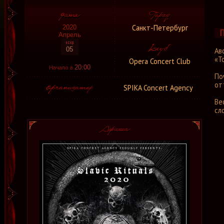
Санкт-Петербург
2020
Апрель
05
Ав
«T
Opera Concert Club
Начало в
20:00
По
от
SPIKA Concert Agency
Ве
сл