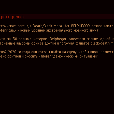
Пресс-релиз
стрийские легенды Death/Black Metal Art BELPHEGOR возвращаются
otenritual» и новым уровнем экстремального мрачного звука!
чти за 30-летнюю историю Belphegor завоевали звание одной и
точенные альбомы один за другим и погружая фанатов black/death me
сной 2020-го года они готовы выйти на сцену, чтобы вновь возвест
овно бритвой и сносить наповал "демоническими ритуалами"