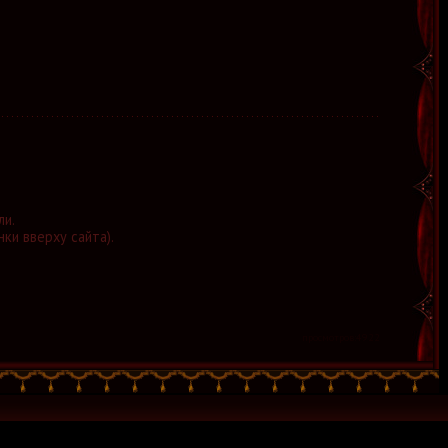
ли.
нки вверху сайта).
просмотров:4922