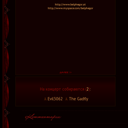
http://www.belphegor.at
http://www.myspace.com/belphegor
На концерт собираются (
2
)
:
Evil3062
The Gadfly