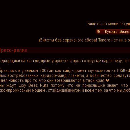
Билеты вы можете куп
(Билеты без сервисного сбора! Такого нет ни в
Пресс-релиз
рдкорщики на хастле, ярые угарщики и просто крутые парни везут в
бравшись в далеком 2007ом как сайд-проект музыкантов из I Killed
мых востребованных хардкор-банд планеты, а количество солдауто
идел новость про то, что они возвращаются в твои края!💔
ны ждут шоу Deez Nuts потому что не понаслышке знают, что 
скомпромиссным мошем , стэйдждайвингом и всем тем, за что мы люб