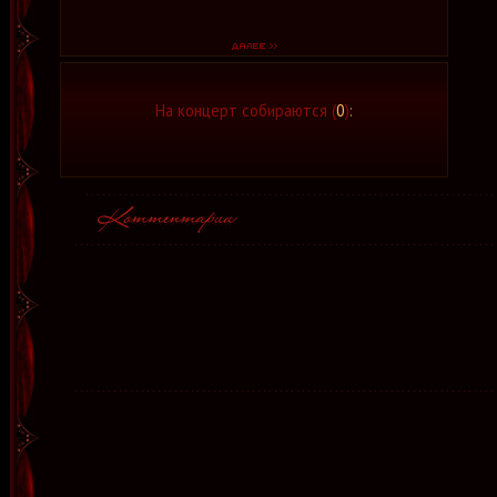
На концерт собираются (
0
)
: