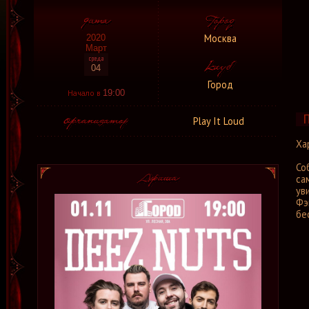
Москва
2020
Март
04
Город
Начало в
19:00
Play It Loud
Ха
Со
са
ув
Фэ
бе