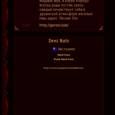
мощный звук. В клубе «Город»
всегда рады гостям, здесь
каждый почувствует себя в
дружеской атмосфере веселья!
Наш адрес: Лесная 30а
Сайт :
http://gorod.club/
Deez Nuts
Австралия
Hard Core
Punk Hard Core
-
http://www.myspace.com/deeznuts