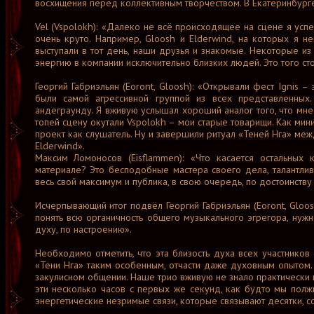
восхищения перед коллективным творчеством. В Екатеринбурге
Vel (Vspolokh): «Далеко не всё происходящее на сцене я успе
очень круто. Например, Gloosh и Elderwind, на которых я н
выступали в тот день, наши друзья и знакомые. Некоторые из 
энергию в компании исключительно близких людей. Это того ст
Георгий Габриэльян (Eoront, Gloosh): «Открывали фест Ignis 
были самой агрессивной группой из всех представленных
андеграунду. Я вживую услышал хороший аналог того, что мне 
топей сцену окутали Vspolokh – мои старые товарищи. Как мин
проект как слушатель. Ну и завершили ритуал «Теней Нга» м
Elderwind».
Максим Ломоносов (Eisflammen): «Что касается остальных
материале? Это бесподобные мастера своего дела, талантли
весь свой максимум и публика, в свою очередь, по достоинству
Исчерпывающий итог подвёл Георгий Габриэльян (Eoront, Gloos
понять всю органичность общего музыкального эгрегора, нужно
духу, по настроению».
Необходимо отметить, что эта близость духа всех участников 
«Тени Нга» таким особенным, отчасти даже духовным опытом. С
закулисном общении. Наше трио вживую не знало практически н
эти несколько часов с первых же секунд, как будто мы пол
энергетические незримые связи, которые связывают десятки, 