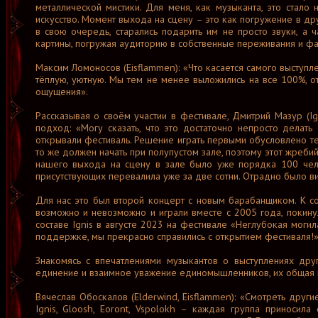
металлической мистики. Для меня, как музыканта, это стало
искусство. Момент выхода на сцену – это как погружение в дру
в свою очередь, старались подарить им не просто звуки, а
картины, погружая аудиторию в собственные переживания и фа
Максим Ломоносов (Eisflammen): «Что касается самого выступ
тёплую, уютную. Мы тем не менее выложились на все 100%, о
ощущения».
Рассказывая о своём участии в фестивале, Дмитрий Мазур (Ig
подход: «Могу сказать, что это достаточно непросто делать
открывали фестиваль. Решение играть первыми обусловлено те
то же должен начать при полупустом зале, поэтому этот жребий
нашего выхода на сцену в зале было уже порядка 100 чело
присутствующих перевалила уже за две сотни. Отрадно было в
Для нас это был второй концерт с новым барабанщиком. К со
возможно и невозможно и играли вместе с 2005 года, покин
составе Ignis в августе 2023 на фестивале «Неглубокая могил
поддержке, мы прекрасно справились с открытием фестиваля!
Знакомясь с впечатлениями музыкантов о выступлениях дру
единение и взаимное уважение единомышленников, их общая в
Вячеслав Обоскалов (Elderwind, Eisflammen): «Смотреть други
Ignis, Gloosh, Eoront, Vspolokh – каждая группа приносил