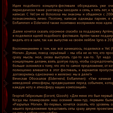
Идея подобного концерта-фестиваля обсуждалась уже оч
периодически такие разговоры заходили и семь, и пять лет, и 
написал. С Vel’ом из Всполоха мы знакомы и общаемся с 2006
познакомились лично. Поэтому, написав однажды парням, я 
Eisflammen и Elderwind также позитивно восприняли мою идею 
Далее хочется сказать огромное спасибо за поддержку Артёму 
я поделился идеей подобного фестиваля. Артём также поддер
видеть его в зале, так как выпустив на своём лейбле Ignis в 20
Воспоминаниями о том, как всё начиналось, поделился и Vel 
Могил». Думаю, повод серьёзный – мы оба не из тех, кто прос
сразу мысль: мол, снова выступать где-то как-то. Тут над
концертными делами, взять долгую паузу, чтобы сосредоточить
больше склонялся к тому, что это то самое предложение, от к
полноценно вливается в этот фестиваль, и вариантов пропуст
договорились однозначно и железно: мы в деле!»
Вячеслав Обоскалов (Elderwind, Eisflammen): «Уже начина
неведомой атмосферы, предвкушения перед событием, которо
каждую ноту и атмосферу наших композиций».
Георгий Габриэльян (Eoront, Gloosh): «Для меня это был первы
Когда мы планировали наш осенний мини-тур, первыми были
«Разрытых Могил». Во-первых, хочется сказать, что уровень 
нашего предложения представить сеты сразу двумя проектами
не гигу в небольшом клубе».