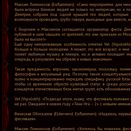
Максим Ломоносов (Eisflammen): «Само мероприятие для меня 
была встреча близких людей не только по интересам, но и п
Дмитрия, собрала под одной крышей тех людей, которые я
возможности проводить, грубо говоря, выходные дни вместе, 
С Георгием и Максимом соглашается организатор феста Дмит
публикой в зале слышать от зрителей, что они приехали из Мо
была на высоте!»
Ещё одну немаловажную особенность отметил Vel (Vspolokh):
больше и больше молодёжи. А может, это всё возраст, и мне к
гоняет любимую музыку в плеере, но и активно посещает ме
очередь, в результате мы обрели и новых знакомых».
Такая преданность, впрочем, закономерна, поскольку поми
философия и визуальный ряд. Поэтому такое концептуальное
полно и концентрированно передать специфику русской блэк-м
чтобы со временем обрести культовый статус в среде росси
концертов отечественных блэк-метал групп, есть обоснованная
Vel (Vspolokh): «Подводя итоги, скажу, что фестиваль положи
не раз. Ожидаем в новом году «Тени Нга – 2» с новыми именам
Вячеслав Обоскалов (Elderwind, Eisflammen): «Надеюсь, первы
фестиваля».
Максим Ломоносов (Eisflammen): «Хотелось бы пожелать фес