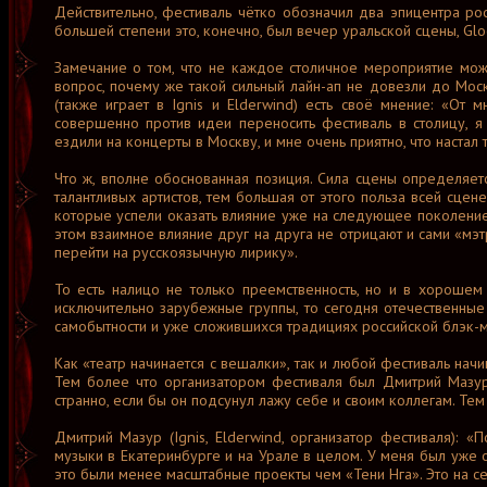
Действительно, фестиваль чётко обозначил два эпицентра рос
большей степени это, конечно, был вечер уральской сцены, Gl
Замечание о том, что не каждое столичное мероприятие може
вопрос, почему же такой сильный лайн-ап не довезли до Мос
(также играет в Ignis и Elderwind) есть своё мнение: «От
совершенно против идеи переносить фестиваль в столицу, я
ездили на концерты в Москву, и мне очень приятно, что настал
Что ж, вполне обоснованная позиция. Сила сцены определяетс
талантливых артистов, тем большая от этого польза всей сцене.
которые успели оказать влияние уже на следующее поколение 
этом взаимное влияние друг на друга не отрицают и сами «мэт
перейти на русскоязычную лирику».
То есть налицо не только преемственность, но и в хорошем
исключительно зарубежные группы, то сегодня отечественные
самобытности и уже сложившихся традициях российской блэк-м
Как «театр начинается с вешалки», так и любой фестиваль начи
Тем более что организатором фестиваля был Дмитрий Мазур 
странно, если бы он подсунул лажу себе и своим коллегам. Те
Дмитрий Мазур (Ignis, Elderwind, организатор фестиваля):
музыки в Екатеринбурге и на Урале в целом. У меня был уже
это были менее масштабные проекты чем «Тени Нга». Это на с