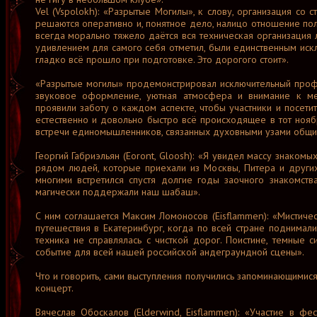
Vel (Vspolokh): «Разрытые Могилы», к слову, организация со 
решаются оперативно и, понятное дело, налицо отношение полн
всегда морально тяжело даётся вся техническая организация л
удивлением для самого себя отметил, были единственным иск
гладко всё прошло при подготовке. Это дорогого стоит».
«Разрытые могилы» продемонстрировал исключительный профес
звуковое оформление, уютная атмосфера и внимание к ме
проявили заботу о каждом аспекте, чтобы участники и посети
естественно и довольно быстро всё происходящее в тот ноя
встречи единомышленников, связанных духовными узами общих
Георгий Габриэльян (Eoront, Gloosh): «Я увидел массу знаком
рядом людей, которые приехали из Москвы, Питера и других
многими встретился спустя долгие годы заочного знакомств
магически поддержали наш шабаш».
С ним соглашается Максим Ломоносов (Eisflammen): «Мистиче
путешествия в Екатеринбург, когда по всей стране поднимал
техника не справлялась с чисткой дорог. Поистине, темные с
событие для всей нашей российской андеграундной сцены».
Что и говорить, сами выступления получились запоминающимис
концерт.
Вячеслав Обоскалов (Elderwind, Eisflammen): «Участие в фе