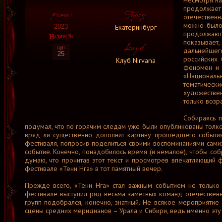
Несмотря на
продолжает 
отечественн
можно было 
Екатеринбург
2023
продолжают
показывает,
дальнейшего
25
российских
Клуб Nirvana
феномен и 
«Националь
тематически
художестве
только возра
Собираясь п
подумал, что по горячим следам уже были опубликованы толко
вряд ли существенно дополнит картину прошедшего события.
фестиваля, попросив поделиться своими воспоминаниями сами
событие. Конечно, понадобилось время (и немалое), чтобы собр
думаю, что прочитав этот текст и просмотрев впечатляющий 
фестивале «Тени Нга» в тот памятный вечер.
Прежде всего, «Тени Нга» стал важным событием не только 
фестивале выступил ряд весьма заметных команд отечественног
групп подобрался, конечно, знатный. Не всякое мероприятие
сцены средних меридианов – Урала и Сибири, ведь именно эту