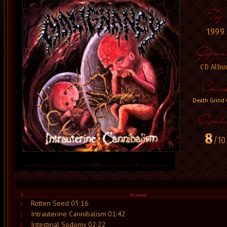
1999
CD Albu
Death Grind 
8
/10
Rotten Seed 03:16
1
Intrauterine Cannibalism 01:42
2
Intestinal Sodomy 02:22
3