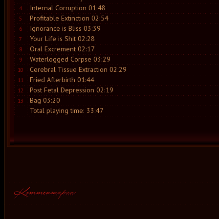
Internal Corruption 01:48
4
Profitable Extinction 02:54
5
Ignorance is Bliss 03:39
6
Your Life is Shit 02:28
7
Oral Excrement 02:17
8
Waterlogged Corpse 03:29
9
Cerebral Tissue Extraction 02:29
10
Fried Afterbirth 01:44
11
Post Fetal Depression 02:19
12
Bag 03:20
13
Total playing time: 33:47