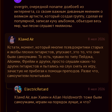
overgrin
,
очередной noname долбоеб из
интеренета, со своим важным диванным мнением о
великом артисте, который создал группу, сделал ее
популярной, записал кучу альбомов, объездил весь
мир, чьи песни слушают миллионы.
Klawd Air
8 июл 2026
Кстати, момент, который многие псевдокритики старых
и якобы плохих гитаристов, упускают, это то, что они
были самоучками. То есть, чуваки по типу Пейджа,
Айомми, Фрейли и других, просто слушали каких-то
других гитаристов и пытались на слух снять их игру,
зачастую не прибегая к помощи преподов. Разве что,
самоучители почитывали.
ElectricRetard
8 июл 2026
Klawd Air
,
ван Хален и Allan Holdsworth тоже были
самоучками, играли на порядок лучше, и что?