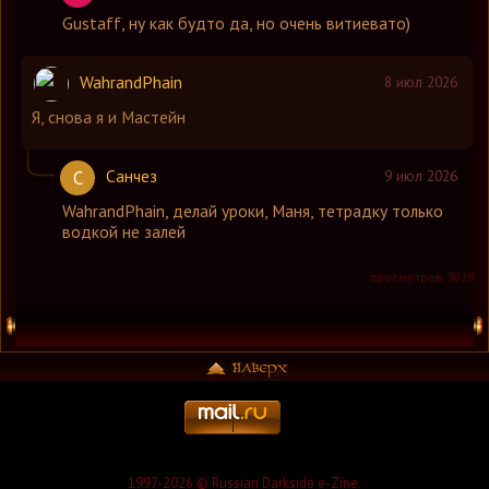
Gustaff
,
ну как будто да, но очень витиевато)
WahrandPhain
8 июл 2026
Я, снова я и Мастейн
Санчез
С
9 июл 2026
WahrandPhain
,
делай уроки, Маня, тетрадку только
водкой не залей
просмотров: 3028
1997-2026 © Russian Darkside e-Zine.