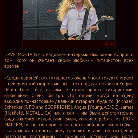
Графика
Форум
Ссылки
Контакты
DAVE MUSTAINE в недавнем интервью был задан вопрос о
том, кого он считает своим любимым гитаристом всех
времён:
«Среди европейских гитаристов очень много тех, кто играет
с невероятной скоростью, но с тех пор, как появился Yngwie
[Malmsteen], все остальные стали просто гитаристами,
играющими очень быстро. До Yngwie, когда на сцену
выходил по-настоящему великий гитарист, будь то [Michael]
Schenker [UFO and SCORPIONS], Angus [Young, AC/DC], James
[Hetfield, METALLICA] или я сам — мы были действительно
выдающимися гитаристами. Были, конечно, ребята из IRON
MAIDEN, но потом произошёл настоящий перелом, и сейчас
стало много по-настоящему хороших гитаристов, особенно
благодаря программам, с помощью которых они могут