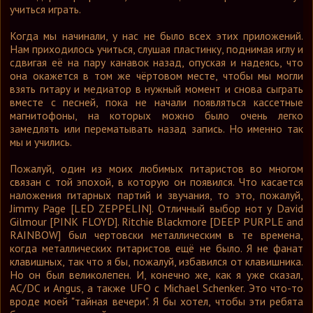
учиться играть.
Когда мы начинали, у нас не было всех этих приложений.
Нам приходилось учиться, слушая пластинку, поднимая иглу и
сдвигая её на пару канавок назад, опуская и надеясь, что
она окажется в том же чёртовом месте, чтобы мы могли
взять гитару и медиатор в нужный момент и снова сыграть
вместе с песней, пока не начали появляться кассетные
магнитофоны, на которых можно было очень легко
замедлять или перематывать назад запись. Но именно так
мы и учились.
Пожалуй, один из моих любимых гитаристов во многом
связан с той эпохой, в которую он появился. Что касается
наложения гитарных партий и звучания, то это, пожалуй,
Jimmy Page [LED ZEPPELIN]. Отличный выбор нот у David
Gilmour [PINK FLOYD]. Ritchie Blackmore [DEEP PURPLE and
RAINBOW] был чертовски металлическим в те времена,
когда металлических гитаристов ещё не было. Я не фанат
клавишных, так что я бы, пожалуй, избавился от клавишника.
Но он был великолепен. И, конечно же, как я уже сказал,
AC/DC и Angus, а также UFO с Michael Schenker. Это что-то
вроде моей "тайная вечери". Я бы хотел, чтобы эти ребята