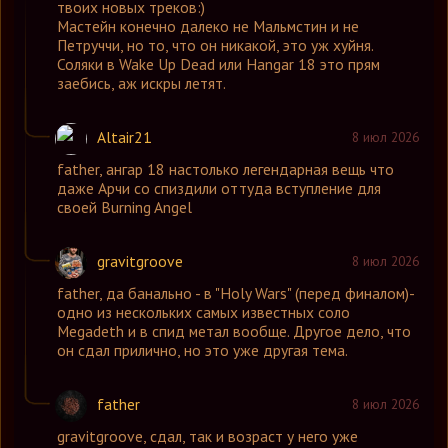
твоих новых треков:)
Мастейн конечно далеко не Мальмстин и не
Петруччи, но то, что он никакой, это уж хуйня.
Соляки в Wake Up Dead или Hangar 18 это прям
заебись, аж искры летят.
Altair21
8 июл 2026
father
,
ангар 18 настолько легендарная вещь что
даже Арчи со спиздили оттуда вступление для
своей Burning Angel
gravitgroove
8 июл 2026
father
,
да банально - в "Holy Wars" (перед финалом)-
одно из нескольких самых известных соло
Megadeth и в спид метал вообще. Другое дело, что
он сдал прилично, но это уже другая тема.
father
8 июл 2026
gravitgroove
,
сдал, так и возраст у него уже