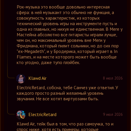
Рок-музыка это вообще довольно интересная
сфера: в ней музыкант это обычно не функция, а
совокупность характеристик, из которых
технический уровень игры на инструменте пусть и
одна из главных, но нихуя не единственная. В Меге у
Мастейна абсолютно все гитаристы играли лучше,
чем он, но максимальный уровень вне Меги у
Фридмана, который пилит сольники, но до сих пор
"ex-Megadeth", и у Бродерика, который играет в In
Flames, и на месте которого может быть вообще
кто угодно, даже тупо плэйбек.
Klawd Air
8 июл 2026
ElectricRetard
,
собсна, тебе Санчез уже ответил. У
каждого просто разный желаемый уровень
звучания. Не все хотят виртуозами быть.
ElectricRetard
9 июл 2026
Klawd Air
,
тейк был в том, что раз самоучка, то и
спрос ниже, хотя есть примеры, которые