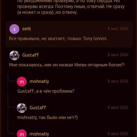
по уведомлению проверяю, а по зову сердца. Но
проверяю всегда. Поэтому пиши, отвечай. Не сразу
(а может и сразу), но отвечу.
serb
s
8 июл 2026
Все правильно, не хватает, только Tony Iommi.
Gustaff
8 июл 2026
Мне показалось, или он назвал Ингви гитарным богом?!
mohnatiy
m
8 июл 2026
Gustaff
,
а в чём проблема?
Gustaff
8 июл 2026
mohnatiy
,
так было или нет?)
mohnatiy
m
8 июл 2026