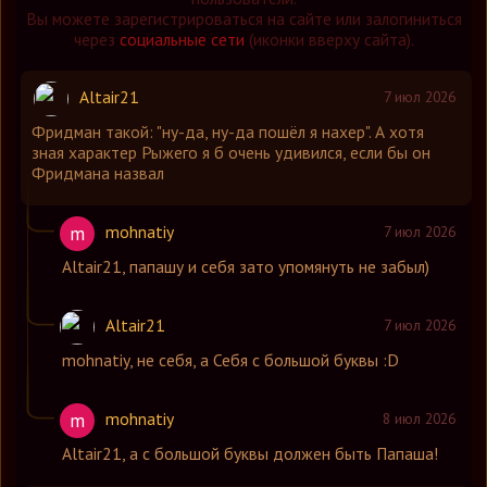
Вы можете зарегистрироваться на сайте или залогиниться
через
социальные сети
(иконки вверху сайта).
Altair21
7 июл 2026
Фридман такой: "ну-да, ну-да пошёл я нахер". А хотя
зная характер Рыжего я б очень удивился, если бы он
Фридмана назвал
mohnatiy
m
7 июл 2026
Altair21
,
папашу и себя зато упомянуть не забыл)
Altair21
7 июл 2026
mohnatiy
,
не себя, а Себя с большой буквы :D
mohnatiy
m
8 июл 2026
Altair21
,
а с большой буквы должен быть Папаша!