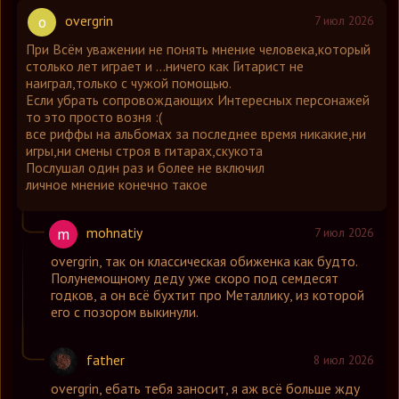
overgrin
o
7 июл 2026
При Всём уважении не понять мнение человека,который
столько лет играет и ...ничего как Гитарист не
наиграл,только с чужой помощью.
Если убрать сопровождающих Интересных персонажей
то это просто возня :(
все риффы на альбомах за последнее время никакие,ни
игры,ни смены строя в гитарах,скукота
Послушал один раз и более не включил
личное мнение конечно такое
mohnatiy
m
7 июл 2026
overgrin
,
так он классическая обиженка как будто.
Полунемощному деду уже скоро под семдесят
годков, а он всё бухтит про Металлику, из которой
его с позором выкинули.
father
8 июл 2026
overgrin
,
ебать тебя заносит, я аж всё больше жду