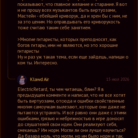
показывают, что главное желание и старание. Я вот
и не прошу всех музыкантов быть виртуозами,
Мастейн - ебейший криворук, да и хрен бы с ним, не
за это ценим. Но оправдывать его криворукость
тоже считаю таким себе занятием.
>Многие гитаристы, которых преподносят, как
богов гитары, ими не являются, но это хорошие
гитаристы
Ну и раз уж такая тема, если еще зайдешь, напиши о
ком ты. Интересно.
Klawd Air
15 июл 2026
ElectricRetard
,
ты чем читаешь, блин? Я в
предыдущем комменте и написал, что не все хотят
быть виртуозами, отсюда и ошибки свойственные
многим самоучкам вылезают, которые они даже не
пытаются устранять. И всë равно они даже с этими
ошибками, грязью и небрежностью в игре доносят
до слушателей свои идеи. Они реализуют себя,
смекаешь? Им норм. Могли ли они лучше научиться?
Да базара ноль, что могли, но им было норм и так.