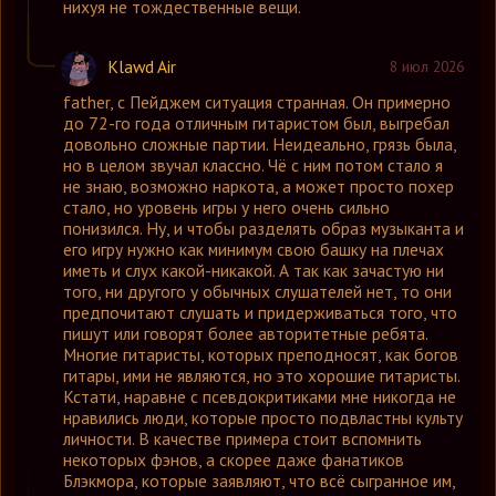
нихуя не тождественные вещи.
Klawd Air
8 июл 2026
father
,
с Пейджем ситуация странная. Он примерно
до 72-го года отличным гитаристом был, выгребал
довольно сложные партии. Неидеально, грязь была,
но в целом звучал классно. Чë с ним потом стало я
не знаю, возможно наркота, а может просто похер
стало, но уровень игры у него очень сильно
понизился. Ну, и чтобы разделять образ музыканта и
его игру нужно как минимум свою башку на плечах
иметь и слух какой-никакой. А так как зачастую ни
того, ни другого у обычных слушателей нет, то они
предпочитают слушать и придерживаться того, что
пишут или говорят более авторитетные ребята.
Многие гитаристы, которых преподносят, как богов
гитары, ими не являются, но это хорошие гитаристы.
Кстати, наравне с псевдокритиками мне никогда не
нравились люди, которые просто подвластны культу
личности. В качестве примера стоит вспомнить
некоторых фэнов, а скорее даже фанатиков
Блэкмора, которые заявляют, что всë сыгранное им,