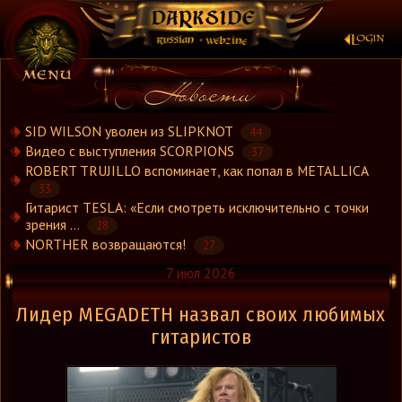
×
SID WILSON уволен из SLIPKNOT
44
Видео с выступления SCORPIONS
37
ROBERT TRUJILLO вспоминает, как попал в METALLICA
Новости
33
Новости.Рус
Гитарист TESLA: «Если смотреть исключительно с точки
Видео
зрения ...
28
Концерты
NORTHER возвращаются!
27
Репортажи
7 июл 2026
Группы
Лидер MEGADETH назвал своих любимых
Рецензии
гитаристов
Интервью
Стили