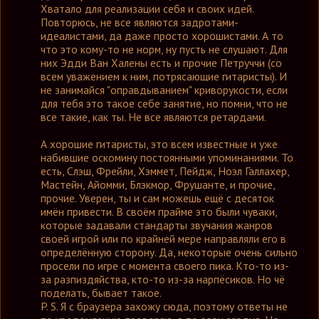
Хватало для реализации себя и своих идей.
Повторюсь, не все являются задротами-
идеалистами, да даже просто хорошистами. А то
что это кому-то не норм, ну пусть не слушают. Для
них Эдди Ван Халены есть и прочие Петруччи (со
всем уважением к ним, потрясающие гитаристы). И
не занимайся "оправдыванием" криворукости, если
для тебя это такое себе занятие, но помни, что не
все такие, как ты. Не все являются ретардами.
А хорошие гитаристы, это всем известные и уже
набившие оскомину постоянными упоминаниями. То
есть, Слэш, Фрейли, Хэммет, Пейдж, Ноэл Галлахер,
Мастейн, Айомми, Блэкмор, Фрушанте, и прочие,
прочие. Уверен, ты и сам можешь ещë с десяток
имëн привести. В своëм прайме это были чуваки,
которые задавали стандарты звучания жанров
своей игрой или по крайней мере направляли его в
определëнную сторону. Да, некоторые очень сильно
просели по игре с момента своего пика. Кто-то из-
за разпиздяйства, кто-то из-за нарпëсиков. Но чë
поделать, бывает такое.
P. S. Я с браузера захожу сюда, поэтому ответы не