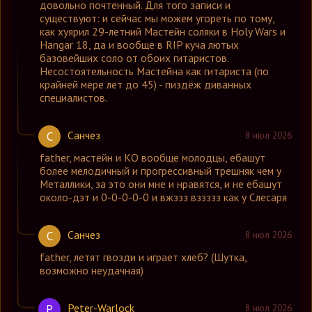
довольно почтенный. Для того записи и
существуют: и сейчас мы можем угореть по тому,
как хуярил 29-летний Мастейн соляки в Holy Wars и
Hangar 18, да и вообще в RIP куча лютых
базовейших соло от обоих гитаристов.
Несостоятельность Мастейна как гитариста (по
крайней мере лет до 45) - пиздёж диванных
специалистов.
Санчез
С
8 июл 2026
father
,
мастейн и КО вообще молодцы, ебашут
более мелодичный и прогрессивный трешняк чем у
Металлики, за это они мне и нравятся, и не ебашут
около-дэт и 0-0-0-0-0 и вжззз вззззз как у Слесаря
Санчез
С
8 июл 2026
father
,
летят гвозди и играет хлеб? (Шутка,
возможно неудачная)
Peter-Warlock
P
8 июл 2026