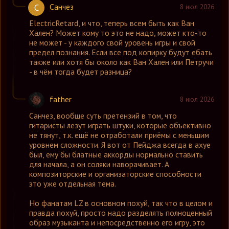
Санчез
С
8 июл 2026
ElectricRetard
,
и что, теперь всем быть как Ван
Хален? Может кому то это не надо, может кто-то
не может - у каждого свой уровень игры и свой
предел познания. Если все под копирку будут ебать
также или хотя бы около как Ван Хален или Петручи
- в чём тогда будет разница?
father
8 июл 2026
Санчез
,
вообще суть претензий в том, что
гитаристы лезут играть штуки, которые объективно
не тянут, т.к. ещё не отработали приёмы с меньшим
уровнем сложности. Я вот от Пейджа всегда в ахуе
был, ему бы блатные аккорды нормально ставить
для начала, а он соляки наворачивает. А
композиторские и организаторские способности
это уже отдельная тема.
Но фанатам LZ в основном похуй, так что в целом и
правда похуй, просто надо разделять полноценный
образ музыканта и непосредственно его игру, это