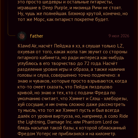
это просто шедевры и остальные гитаристы,
игравшие в Deep Purple, и мизинца Ричи не стоят.
Ну, чушь же полнейшая. Блэкмор крутой, конечно, но
тот же Морс, как гитарист покрепче будет.
father
9 июл 2026
Klawd Air
,
насчёт Пейджа я хз, я слушал только LZ,
охуевая от того, какая жопа там звучит со стороны
гитарного кабинета, но ради интереса как-нибудь
углублюсь в его творчество до 72 года. Насчёт
разделения уровня игры и образа, а также наличия
головы и слуха, совершенно точно подмечено: я
знаю и чуваков, которые просто взрываются, когда
кто-то смеет сказать, что Пейдж пиздецово
кривой, но знаю и тех, кто с подачи Фреда по
умолчанию считает, что Хэммет и Слэш - хлеборезы,
хуй сосущие, и им очень сложно даже рассмотреть
ту мысль, что тот же Хэммет пусть и был всегда
далёк от уровня виртуоза, но, например, в соло Ride
the Lightning, Damage Inc. или Phantom Lord он
блядь насыпал такой базы, к которой обласканный
Фредом Уотерс не приблизился и на километр.