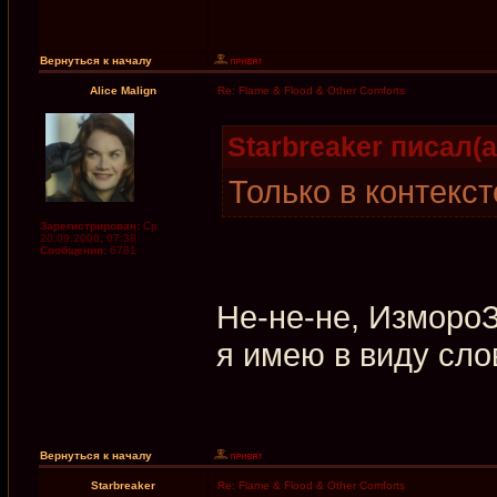
Вернуться к началу
Alice Malign
Re: Flame & Flood & Other Comforts
Starbreaker писал(а
Только в контекст
Зарегистрирован:
Ср
20.09.2006, 07:38
Сообщения:
6781
Не-не-не, ИзмороЗь
я имею в виду сло
Вернуться к началу
Starbreaker
Re: Flame & Flood & Other Comforts