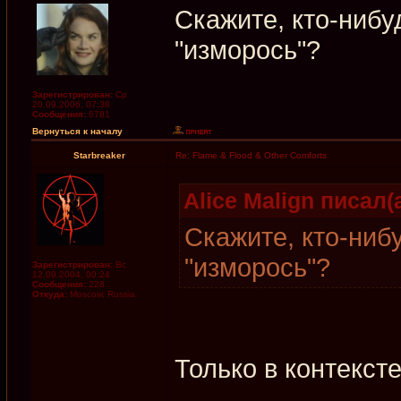
Скажите, кто-нибу
"изморось"?
Зарегистрирован:
Ср
20.09.2006, 07:38
Сообщения:
6781
Вернуться к началу
Starbreaker
Re: Flame & Flood & Other Comforts
Alice Malign писал(а
Скажите, кто-ниб
"изморось"?
Зарегистрирован:
Вс
12.09.2004, 00:24
Сообщения:
228
Откуда:
Moscow, Russia
Только в контекст