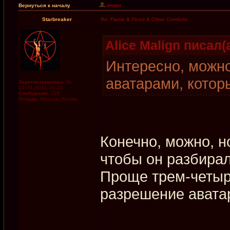
Вернуться к началу
Starbreaker
Re: Flame & Flood & Other Comforts
Alice Malign писал(а
Интересно, можно
аватарами, котор
Зарегистрирован:
Вс
12.09.2004, 00:24
Сообщения:
228
Откуда:
Moscow, Russia
Конечно, можно, н
чтобы он разбира
Проще трем-четыр
разрешение авата