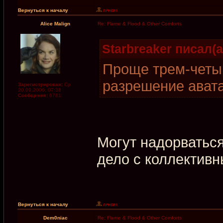
Вернуться к началу
Alice Malign
Re: Flame & Flood & Other Comforts
Starbreaker писал(а
Проще трем-четы
разрешение ават
Зарегистрирован:
Ср
20.09.2006, 07:38
Сообщения:
6781
Могут надорваться
дело с коллектив
Вернуться к началу
Dem0niac
Re: Flame & Flood & Other Comforts