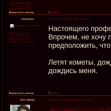
Зарегистрирован:
Ср
17.03.2010, 14:39
Сообщения:
1950
Вернуться к началу
Domilition
Re: Flame & Flood & Other Comforts
Настоящего профе
Зарегистрирован:
Чт
Впрочем, не хочу 
05.11.2009, 17:24
Сообщения:
1946
Откуда:
Новокузнецк
предположить, что
Летят кометы, дож
дождись меня.
Вернуться к началу
Alice Malign
Re: Flame & Flood & Other Comforts