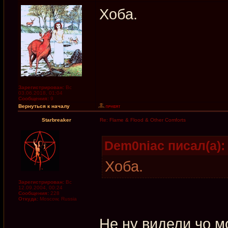
Хоба.
Зарегистрирован:
Вс
03.06.2018, 01:04
Сообщения:
9
Вернуться к началу
Starbreaker
Re: Flame & Flood & Other Comforts
Dem0niac писал(а):
Хоба.
Зарегистрирован:
Вс
12.09.2004, 00:24
Сообщения:
228
Откуда:
Moscow, Russia
Не ну видели чо м