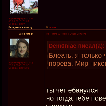
Зарегистрирован:
Вс
03.06.2018, 01:04
Сообщения:
9
Вернуться к началу
Alice Malign
Re: Flame & Flood & Other Comforts
Dem0niac писал(а):
Блеать, я только 
порева. Мир нико
Зарегистрирован:
Ср
20.09.2006, 07:38
Сообщения:
6781
ты чет ебанулся
но тогда тебе пов