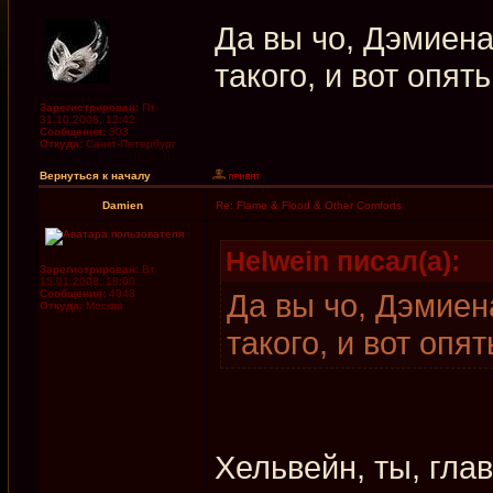
Да вы чо, Дэмиен
такого, и вот опять
Зарегистрирован:
Пт
31.10.2008, 12:42
Сообщения:
303
Откуда:
Санкт-Петербург
Вернуться к началу
Damien
Re: Flame & Flood & Other Comforts
Helwein писал(а):
Зарегистрирован:
Вт
15.01.2008, 18:00
Сообщения:
4048
Да вы чо, Дэмиен
Откуда:
Москва
такого, и вот опят
Хельвейн, ты, гла