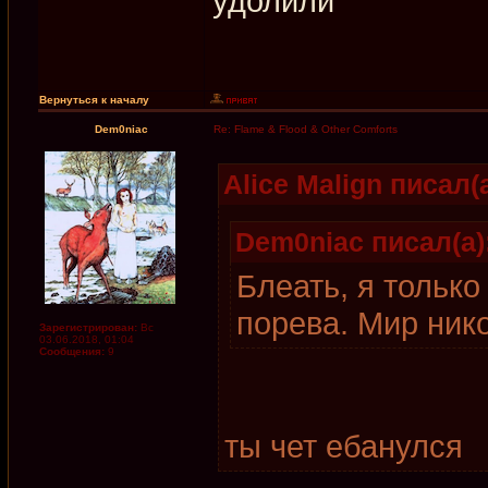
удолили
Вернуться к началу
Dem0niac
Re: Flame & Flood & Other Comforts
Alice Malign писал(а
Dem0niac писал(а)
Блеать, я только
порева. Мир ник
Зарегистрирован:
Вс
03.06.2018, 01:04
Сообщения:
9
ты чет ебанулся