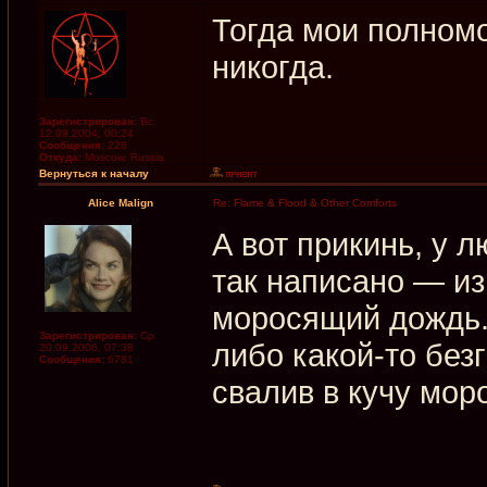
Тогда мои полномо
никогда.
Зарегистрирован:
Вс
12.09.2004, 00:24
Сообщения:
228
Откуда:
Moscow, Russia
Вернуться к началу
Alice Malign
Re: Flame & Flood & Other Comforts
А вот прикинь, у 
так написано — и
моросящий дождь. 
Зарегистрирован:
Ср
либо какой-то без
20.09.2006, 07:38
Сообщения:
6781
свалив в кучу мор