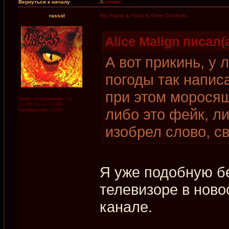
Вернуться к началу
rassol
Re: Flame & Flood & Other Comforts
Alice Malign писал(а
А вот прикинь, у
погоды так напис
при этом моросящ
Зарегистрирован:
Ср
17.03.2010, 14:39
либо это фейк, л
Сообщения:
1950
изобрел слово, св
Я уже подобную б
телевизоре в ново
канале.