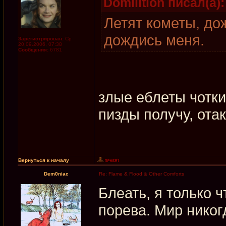
Domilition писал(а):
Летят кометы, до
дождись меня.
Зарегистрирован:
Ср
20.09.2006, 07:38
Сообщения:
6781
злые еблеты чотк
пизды получу, ота
Вернуться к началу
Dem0niac
Re: Flame & Flood & Other Comforts
Блеать, я только ч
порева. Мир никог