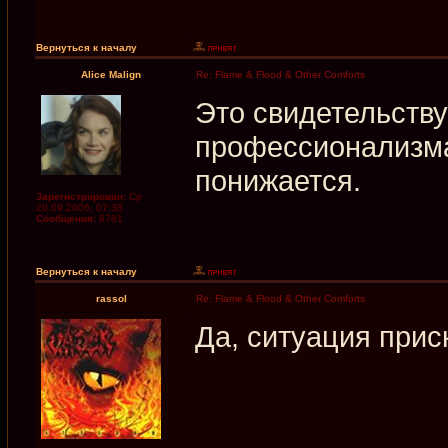
Вернуться к началу
Alice Malign
Re: Flame & Flood & Other Comforts
Это свидетельству
профессионализма
понижается.
Зарегистрирован:
Ср
20.09.2006, 07:38
Сообщения:
6781
Вернуться к началу
rassol
Re: Flame & Flood & Other Comforts
Да, ситуация прис