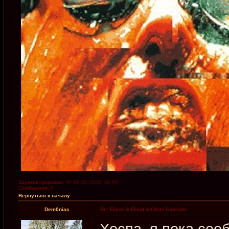
Зарегистрирован:
Чт 06.01.2022, 06:56
Сообщения:
6
Вернуться к началу
Dem0niac
Re: Flame & Flood & Other Comforts
Хоспа, я пока сооб