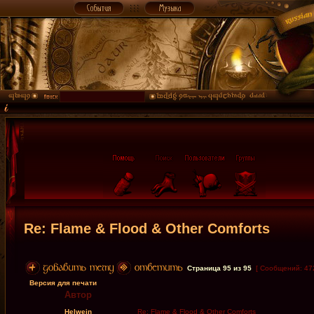
Re: Flame & Flood & Other Comforts
Страница
95
из
95
[ Сообщений: 47
Версия для печати
Автор
Helwein
Re: Flame & Flood & Other Comforts