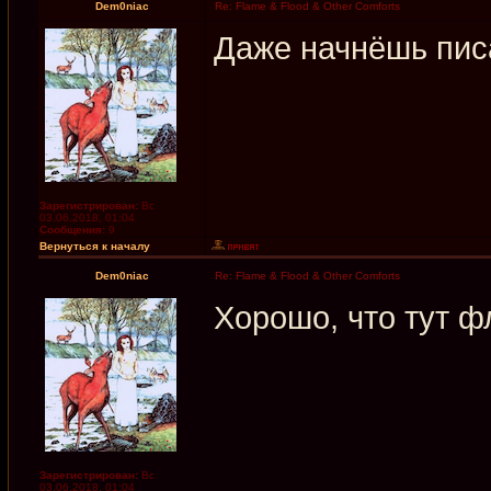
Dem0niac
Re: Flame & Flood & Other Comforts
Даже начнёшь пис
Зарегистрирован:
Вс
03.06.2018, 01:04
Сообщения:
9
Вернуться к началу
Dem0niac
Re: Flame & Flood & Other Comforts
Хорошо, что тут ф
Зарегистрирован:
Вс
03.06.2018, 01:04