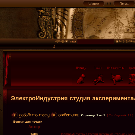
ЭлектроИндустрия студия эксперимент
Страница
1
из
1
[ Сообщений: 17 ]
Версия для печати
Автор
1g0g
ЭлектроИндустрия студия экспериментальной муз