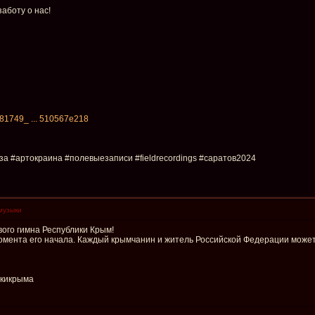
аботу о нас!
4681749_ ... 510567e218
за #артокраина #полевыезаписи #fieldrecordings #саратов2024
музыки
вого гимна Республики Крым!
омента его начала. Каждый крымчанин и житель Российской Федерации может
укикрыма