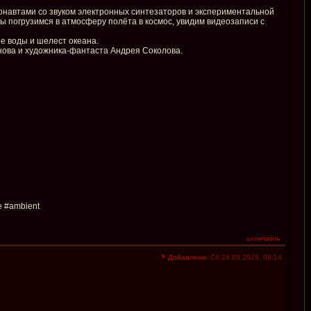
монавтами со звуком электронных синтезаторов и экспериментальной
мы погрузимся в атмосферу полёта в космос, увидим видеозаписи с
ие воды и шелест океана.
онова и художника-фантаста Андрея Соколова.
 #ambient
Добавлено:
Сб 24.05.2025, 08:14