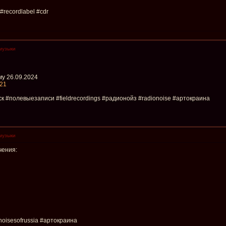
recordlabel #cdr
музыки
у 26.09.2024
_21
к #полевыезаписи #fieldrecordings #радионойз #radionoise #артокраина
музыки
чения:
isesofrussia #артокраина