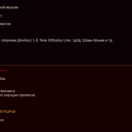
ной музыки
ry
рматов
, сборники Донбасс 1-6, New Orthodox Line, 1g0g, Шумы Крыма и тд
музыки
бла
смонавта
го хороших проектов
_497%2Fall
на