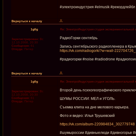
#электроиндустрия #elmusik #рекордлейбл #
Вернуться к началу
1g0g
Re: ЭлектроИндустрия студия экспериментальной 
РадиоГорки сентябрь
Зарегистрирован:
Вс
12.10.2008, 20:30
Сообщения:
61
Запись сентябрьского радиопленера в Крым
Откуда:
Питер
https://vk.com/radiogorki?w=wall-222704726
#радиогорки #noise #radiodrone #радиопоис
Вернуться к началу
1g0g
Re: ЭлектроИндустрия студия экспериментальной 
Второй день психогеографического приклю
Зарегистрирован:
Вс
12.10.2008, 20:30
Сообщения:
61
ШУМЫ РОССИИ: МЕЛ и УГОЛЬ.
Откуда:
Питер
Съемка клипа на дне мелового карьера.
Фото и видео: Илья Трушевский
https://vk.com/album-220984834_302779748
#шумыроссии #дивныелюди #дивногорье #no