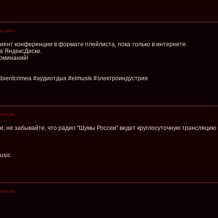
музыки
биент конференции в формате плейлиста, пока только в интернете.
а ЯндексДиске.
оминаний!
ientcrimea #аудиотдых #elmusik #электроиндустрия
музыки
, не забывайте, что радио "Шумы России" ведет круглосуточную трансляцию
usic
музыки