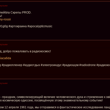
музыки
 лейбла Скрепы PROD.
ы!
my-rossii
#1g0g #артокраина #apocalypticmusic
музыки
, добро пожаловать в радиокосмос!
065aca6da
0g #радиопленер #аудиотдых #электроиндус #радиошум #radiodrone #радиок
музыки
- праздник, символизирующий величие человеческого духа и стремление к зв
ю космическую одиссею, посвящённую этому знаменательному событию!
м 12 апреля 1961 года, мы отправимся в фантастическое исследование лан