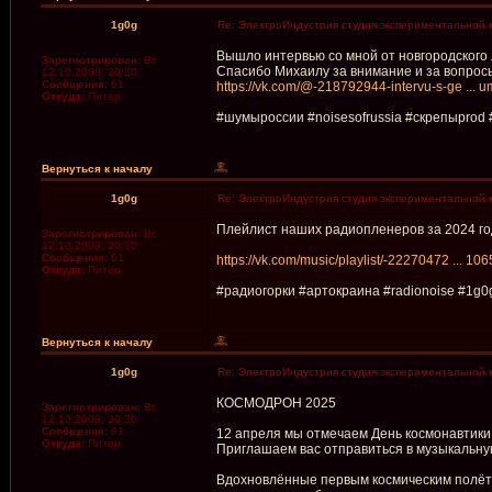
1g0g
Re: ЭлектроИндустрия студия экспериментальной 
Вышло интервью со мной от новгородского
Зарегистрирован:
Вс
Спасибо Михаилу за внимание и за вопрос
12.10.2008, 20:30
Сообщения:
61
https://vk.com/@-218792944-intervu-s-ge ... u
Откуда:
Питер
#шумыроссии #noisesofrussia #скрепыprod 
Вернуться к началу
1g0g
Re: ЭлектроИндустрия студия экспериментальной 
Плейлист наших радиопленеров за 2024 год
Зарегистрирован:
Вс
12.10.2008, 20:30
Сообщения:
61
https://vk.com/music/playlist/-22270472 ... 1
Откуда:
Питер
#радиогорки #артокраина #radionoise #1g
Вернуться к началу
1g0g
Re: ЭлектроИндустрия студия экспериментальной 
КОСМОДРОН 2025
Зарегистрирован:
Вс
12.10.2008, 20:30
Сообщения:
61
12 апреля мы отмечаем День космонавтики 
Откуда:
Питер
Приглашаем вас отправиться в музыкальну
Вдохновлённые первым космическим полёто