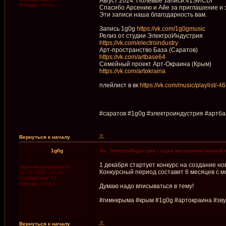
Август 2024. Полевые записи.41ЭИСDr
Откуда:
Питер
Спасибо Арсению и Айе за приглашение и з
Эти записи наша благодарность вам.
Запись 1g0g
https://vk.com/1g0gmusic
Релиз от студии ЭлектроИндустрия
https://vk.com/electroindustry
Арт-пространство База (Саратов)
https://vk.com/artbase64
Семейный проект Арт-Окраина (Крым)
https://vk.com/artokraina
плейлист в вк
https://vk.com/music/playlist/-
#саратов #1g0g #электроиндустрия #артба
Вернуться к началу
1g0g
Re: ЭлектроИндустрия студия экспериментальной 
1 декабря стартует конкурс на создание но
Зарегистрирован:
Вс
Конкурсный период составит 6 месяцев с м
12.10.2008, 20:30
Сообщения:
61
Откуда:
Питер
Думаю надо вписываться в тему!
#гимнкрыма #крым #1g0g #артокраина #зв
Вернуться к началу