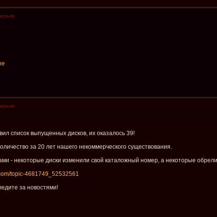
музыки
ne
музыки
ил список выпущенных дисков, их оказалось 39!
оличество за 20 лет нашего некоммерческого существования.
ами - некоторые диски изменили свой каталожный номер, а некоторые обрели
k.com/topic-4681749_52532561
ледите за новостями!