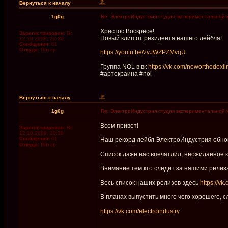
Вернуться к началу
1g0g
Re: ЭлектроИндустрия студия экспериментальной 
Христос Воскресе!
Зарегистрирован:
Вс
Новый клип от резидента нашего лейбла!
12.10.2008, 20:30
Сообщения:
61
Откуда:
Питер
https://youtu.be/zvJWZPZMvqU
Группа NOL в вк
https://vk.com/neworthodoxli
#артокраина #nol
Вернуться к началу
1g0g
Re: ЭлектроИндустрия студия экспериментальной 
Всем привет!
Зарегистрирован:
Вс
12.10.2008, 20:30
Сообщения:
61
Наш рекорд лейбл ЭлектроИндустрия обнов
Откуда:
Питер
Список даже нас впечатлил, неожиданное к
Внимание тем кто следит за нашими релиз
Весь список наших релизов здесь
https://v
В планах выпустить много чего хорошего, с
https://vk.com/electroindustry