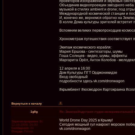
проекторов изображения и звуковых синте
Объединив видеопроекции звёздного неба и
музыкой в стилях ambient и drone; под отр
Международной космической станции и пос
И, конечно же, вернемся обратно на Землю,
В холле Дома культуры зрителей встретит 
Вспомним великих первопроходцев космоса 
Хронометраж путешествия соответствует пр
Экипаж космического корабля:
Мария Ершова - синтезаторы, шумы
Гоша Солнцев - видео, шумы, эффекты
Маргарита Орёл, Антон Колобов - мелодек
12 апреля в 16:00
Дом Культуры ПГТ Орджоникидзе
Вход свободный
подробности здесь vk.com/dronwagon
#крымбиент #космодрон #артокраина #cosm
Вернуться к началу
1g0g
Re: ЭлектроИндустрия студия экспериментальной 
World Drone Day 2025 в Крыму!
Зарегистрирован:
Вс
Сегодня мощный гул накроет морское побе
12.10.2008, 20:30
Сообщения:
61
vk.com/dronwagon
Откуда:
Питер