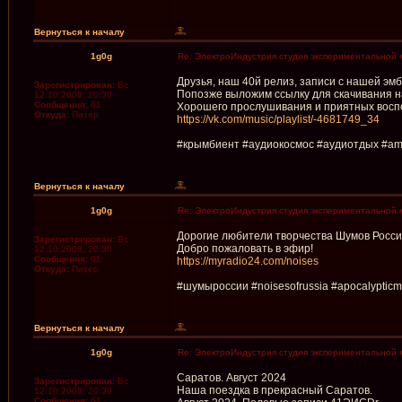
Вернуться к началу
1g0g
Re: ЭлектроИндустрия студия экспериментальной 
Друзья, наш 40й релиз, записи с нашей эм
Зарегистрирован:
Вс
Попозже выложим ссылку для скачивания н
12.10.2008, 20:30
Сообщения:
61
Хорошего прослушивания и приятных восп
Откуда:
Питер
https://vk.com/music/playlist/-4681749_34
#крымбиент #аудиокосмос #аудиотдых #amb
Вернуться к началу
1g0g
Re: ЭлектроИндустрия студия экспериментальной 
Дорогие любители творчества Шумов России
Зарегистрирован:
Вс
Добро пожаловать в эфир!
12.10.2008, 20:30
Сообщения:
61
https://myradio24.com/noises
Откуда:
Питер
#шумыроссии #noisesofrussia #apocalypticm
Вернуться к началу
1g0g
Re: ЭлектроИндустрия студия экспериментальной 
Саратов. Август 2024
Зарегистрирован:
Вс
Наша поездка в прекрасный Саратов.
12.10.2008, 20:30
Сообщения:
61