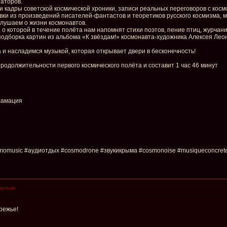
заторов.
 кадры советской космической хроники, записи реальных переговоров с кос
ывки из произведений писателей-фантастов и теоретиков русского космизма, 
лушаем о жизни космонавтов.
 о которой в течение полёта нам напомнят стихи поэтов, пение птиц, журчан
подборка картин из альбома «К звёздам!» космонавта-художника Алексея Ле
и насладимся музыкой, которая открывает двери в бесконечность!
одолжительности первого космического полёта и составит 1 час 46 минут
ламация
omusic #аудиотдых #cosmodrone #звукикрыма #cosmonoise #musiqueconcrete
музыки
режье!