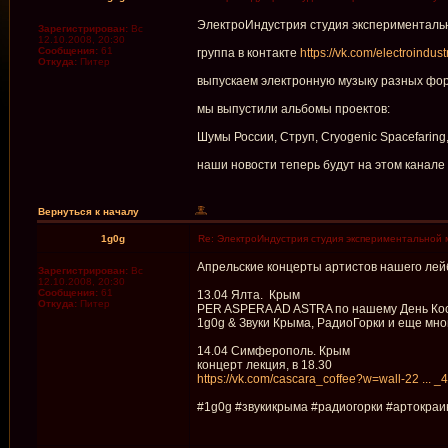
ЭлектроИндустрия студия эксперименталь
Зарегистрирован:
Вс
12.10.2008, 20:30
Сообщения:
61
группа в контакте
https://vk.com/electroindust
Откуда:
Питер
выпускаем электронную музыку разных фо
мы выпустили альбомы проектов:
Шумы России, Струп, Cryogenic Spacefaring
наши новости теперь будут на этом канале
Вернуться к началу
1g0g
Re: ЭлектроИндустрия студия экспериментальной 
Апрельские концерты артистов нашего лей
Зарегистрирован:
Вс
12.10.2008, 20:30
Сообщения:
61
13.04 Ялта. Крым
Откуда:
Питер
PER ASPERA AD ASTRA по нашему День Ко
1g0g & Звуки Крыма, РадиоГорки и еще мно
14.04 Симферополь. Крым
концерт лекция, в 18.30
https://vk.com/cascara_coffee?w=wall-22 ... 
#1g0g #звукикрыма #радиогорки #артокраи