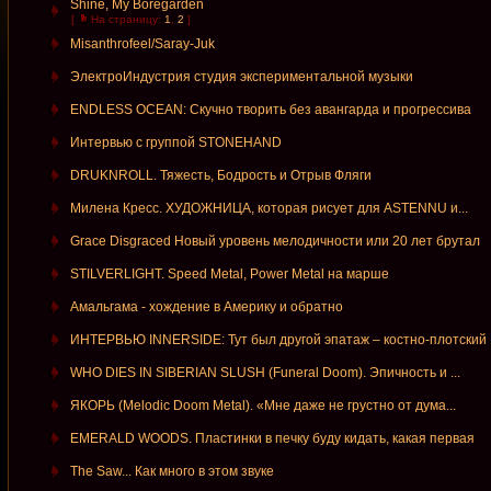
Shine, My Boregarden
[
На страницу:
1
,
2
]
Misanthrofeel/Saray-Juk
ЭлектроИндустрия студия экспериментальной музыки
ENDLESS OCEAN: Скучно творить без авангарда и прогрессива
Интервью с группой STONEHAND
DRUKNROLL. Тяжесть, Бодрость и Отрыв Фляги
Милена Кресс. ХУДОЖНИЦА, которая рисует для ASTENNU и...
Grace Disgraced Новый уровень мелодичности или 20 лет брутал
STILVERLIGHT. Speed Metal, Power Metal на марше
Амальгама - хождение в Америку и обратно
ИНТЕРВЬЮ INNERSIDE: Тут был другой эпатаж – костно-плотский
WHO DIES IN SIBERIAN SLUSH (Funeral Doom). Эпичность и ...
ЯКОРЬ (Melodic Doom Metal). «Мне даже не грустно от дума...
EMERALD WOODS. Пластинки в печку буду кидать, какая первая
The Saw... Как много в этом звуке