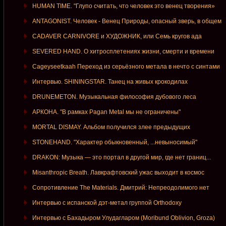
HUMAN TIME. "Глупо считать, что человек это венец творения»
ANTAGONIST. Человек - Венец Природы, опасный зверь, в общем
CADAVER CARNIVORE и ХУДОЖНИК, или Семь кругов ада
SEVERED HAND. О хитросплетениях жизни, смерти и времени
Cageyseetkaah Переход из серьёзного метала в нечто с синтами
Интервью. SHININGSTAR. Танец на живых крокодилах
DRUNEMETON. Музыкальная философия дубового леса
АРКОНА. "В рамках Pagan Metal мы не ограничены"
MORTAL DISMAY. Альбом получился злее предыдущих
STONEHAND. "Характер обыкновенный, ...невыносимый"
DRAKON: Музыка — это портал в другой мир, где нет границ...
Misanthropic Breath. Лавкрафтовский ужас выходит в космос
Сопротивление The Materials. Дмитрий: Непреодолимого нет
Интервью с испанской дэт-метал группой Orthodoxy
Интервью с Бахадыром Улудагларом (Moribund Oblivion, Groza)