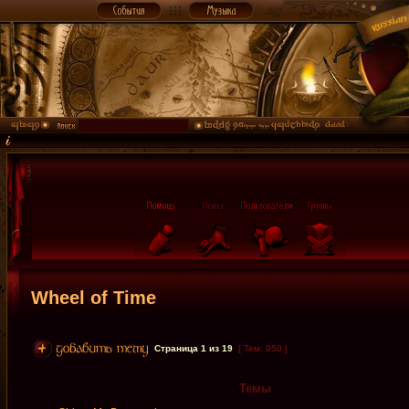
Wheel of Time
Страница
1
из
19
[ Тем: 950 ]
Темы