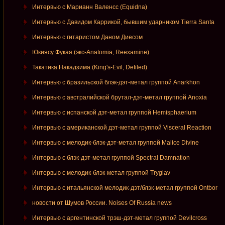
Интервью с Марианн Валенсс (Equidna)
Интервью с Давидом Каррикой, бывшим ударником Tierra Santa
Интервью с гитаристом Даном Диесом
Юкиясу Фукая (экс-Anatomia, Reexamine)
Такатика Накадзима (King's-Evil, Defiled)
Интервью с бразильской блэк-дэт-метал группой Anarkhon
Интервью с австралийской брутал-дэт-метал группой Anoxia
Интервью с испанской дэт-метал группой Hemisphaerium
Интервью с американской дэт-метал группой Visceral Reaction
Интервью с мелодик-блэк-дэт-метал группой Malice Divine
Интервью с блэк-дэт-метал группой Spectral Damnation
Интервью с мелодик-блэк-метал группой Tryglav
Интервью с итальянской мелодик-дэт/блэк-метал группой Ontbor
новости от Шумов России. Noises Of Russia news
Интервью с аргентинской трэш-дэт-метал группой Devilcross