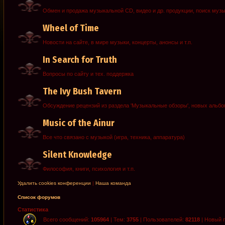
Обмен и продажа музыкальной CD, видео и др. продукции, поиск муз
Wheel of Time
Новости на сайте, в мире музыки, концерты, анонсы и т.п.
In Search for Truth
Вопросы по сайту и тех. поддержка
The Ivy Bush Tavern
Обсуждение рецензий из раздела 'Музыкальные обзоры', новых альб
Music of the Ainur
Все что связано с музыкой (игра, техника, аппаратура)
Silent Knowledge
Философия, книги, психология и т.п.
Удалить cookies конференции
|
Наша команда
Список форумов
Статистика
Всего сообщений:
105964
| Тем:
3755
| Пользователей:
82118
| Новый 