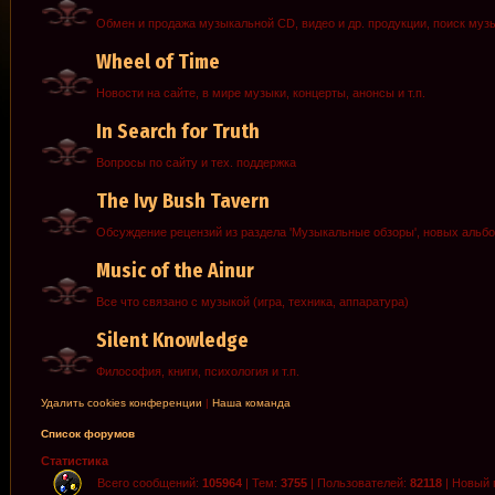
Обмен и продажа музыкальной CD, видео и др. продукции, поиск муз
Wheel of Time
Новости на сайте, в мире музыки, концерты, анонсы и т.п.
In Search for Truth
Вопросы по сайту и тех. поддержка
The Ivy Bush Tavern
Обсуждение рецензий из раздела 'Музыкальные обзоры', новых альб
Music of the Ainur
Все что связано с музыкой (игра, техника, аппаратура)
Silent Knowledge
Философия, книги, психология и т.п.
Удалить cookies конференции
|
Наша команда
Список форумов
Статистика
Всего сообщений:
105964
| Тем:
3755
| Пользователей:
82118
| Новый 