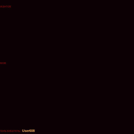
ыкантов
омов
пользователь:
User608