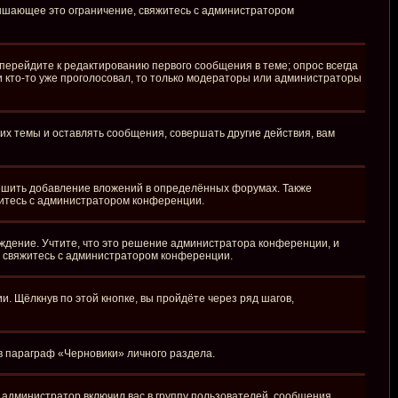
вышающее это ограничение, свяжитесь с администратором
перейдите к редактированию первого сообщения в теме; опрос всегда
ли кто-то уже проголосовал, то только модераторы или администраторы
х темы и оставлять сообщения, совершать другие действия, вам
ешить добавление вложений в определённых форумах. Также
житесь с администратором конференции.
ждение. Учтите, что это решение администратора конференции, и
, свяжитесь с администратором конференции.
 Щёлкнув по этой кнопке, вы пройдёте через ряд шагов,
 в параграф «Черновики» личного раздела.
администратор включил вас в группу пользователей, сообщения