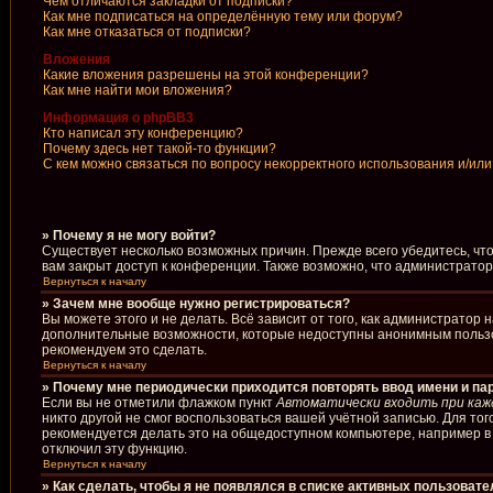
Чем отличаются закладки от подписки?
Как мне подписаться на определённую тему или форум?
Как мне отказаться от подписки?
Вложения
Какие вложения разрешены на этой конференции?
Как мне найти мои вложения?
Информация о phpBB3
Кто написал эту конференцию?
Почему здесь нет такой-то функции?
С кем можно связаться по вопросу некорректного использования и/ил
» Почему я не могу войти?
Существует несколько возможных причин. Прежде всего убедитесь, чт
вам закрыт доступ к конференции. Также возможно, что администрато
Вернуться к началу
» Зачем мне вообще нужно регистрироваться?
Вы можете этого и не делать. Всё зависит от того, как администрато
дополнительные возможности, которые недоступны анонимным пользоват
рекомендуем это сделать.
Вернуться к началу
» Почему мне периодически приходится повторять ввод имени и па
Если вы не отметили флажком пункт
Автоматически входить при каж
никто другой не смог воспользоваться вашей учётной записью. Для то
рекомендуется делать это на общедоступном компьютере, например в б
отключил эту функцию.
Вернуться к началу
» Как сделать, чтобы я не появлялся в списке активных пользоват