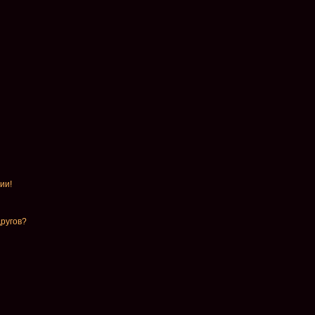
ии!
другов?