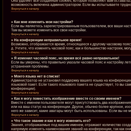
Она удаляет все созданные cookies, которые позволяют вам оставать
возможность включена администратором. Если вы испытываете труднос
Вернуться к началу
» Как мне изменить мои настройки?
Если вы являетесь зарегистрированным пользователем, все ваши наст
Там вы можете изменить все свои настройки.
Вернуться к началу
» На конференции неправильное время!
Возможно, отображается время, относящееся к другому часовому поясу, 
д. Учтите, что изменять часовой пояс, как и большинство настроек, м
Вернуться к началу
» Я изменил часовой пояс, но время всё равно неправильное!
Если вы уверены, что правильно указали часовой пояс и настройку ле
устранения проблемы.
Вернуться к началу
» Моего языка нет в списке!
Администратор не установил поддержку вашего языка на конференции,
языковой пакет. Если такого языкового пакета не существует, то вы 
конференции).
Вернуться к началу
» Как я могу поместить изображение вместе со своим именем?
Вместе с именем пользователя могут присутствовать два изображения.
или на ваш статус на конференции. Другое, обычно более крупное, из
него же зависит, какие аватары могут быть использованы. Если вы н
Вернуться к началу
» Что такое звание и как я могу изменить его?
Звания, отображаемые под вашим именем, отражают количество созд
напрямую изменять наименования званий на конференции, так как он