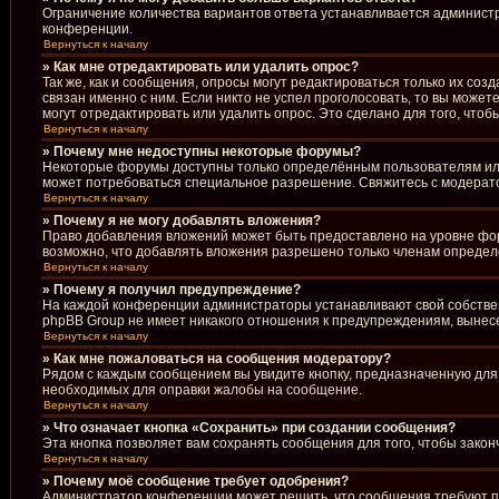
Ограничение количества вариантов ответа устанавливается админист
конференции.
Вернуться к началу
» Как мне отредактировать или удалить опрос?
Так же, как и сообщения, опросы могут редактироваться только их со
связан именно с ним. Если никто не успел проголосовать, то вы може
могут отредактировать или удалить опрос. Это сделано для того, что
Вернуться к началу
» Почему мне недоступны некоторые форумы?
Некоторые форумы доступны только определённым пользователям или 
может потребоваться специальное разрешение. Свяжитесь с модерат
Вернуться к началу
» Почему я не могу добавлять вложения?
Право добавления вложений может быть предоставлено на уровне фо
возможно, что добавлять вложения разрешено только членам определё
Вернуться к началу
» Почему я получил предупреждение?
На каждой конференции администраторы устанавливают свой собствен
phpBB Group не имеет никакого отношения к предупреждениям, вынесе
Вернуться к началу
» Как мне пожаловаться на сообщения модератору?
Рядом с каждым сообщением вы увидите кнопку, предназначенную для 
необходимых для оправки жалобы на сообщение.
Вернуться к началу
» Что означает кнопка «Сохранить» при создании сообщения?
Эта кнопка позволяет вам сохранять сообщения для того, чтобы закон
Вернуться к началу
» Почему моё сообщение требует одобрения?
Администратор конференции может решить, что сообщения требуют пр