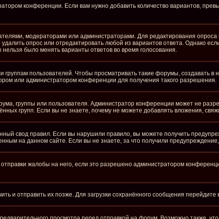
ратором конференции. Если вам нужно добавить количество вариантов, пре
здателями, модераторами или администраторами. Для редактирования опроса 
те удалить опрос или отредактировать любой из вариантов ответа. Однако ес
бы нельзя было менять варианты ответов во время голосования.
группам пользователей. Чтобы просматривать такие форумы, создавать в ни
ором или администратором конференции для получения такого разрешения.
рума, группы или пользователя. Администратор конференции может не разр
нных групп. Если вы не знаете, почему не можете добавлять вложения, свя
ный свод правил. Если вы нарушили правило, вы можете получить предупре
нным на данном сайте. Если вы не знаете, за что получили предупреждение
отправки жалобы на него, если это разрешено администратором конференции.
чить и отправить их позже. Для загрузки сохранённого сообщения перейдите
едварительного просмотра перед отправкой на форум. Возможно также, что 