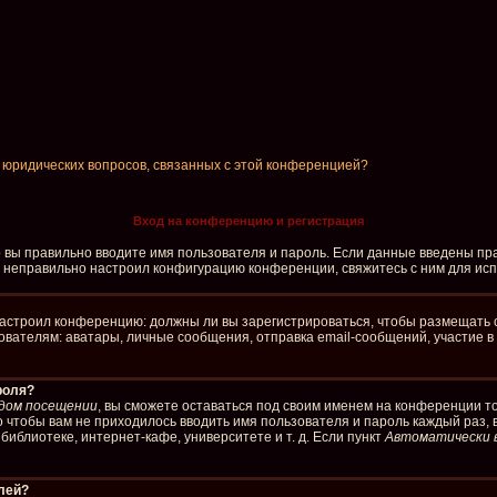
и юридических вопросов, связанных с этой конференцией?
Вход на конференцию и регистрация
о вы правильно вводите имя пользователя и пароль. Если данные введены пра
р неправильно настроил конфигурацию конференции, свяжитесь с ним для ис
р настроил конференцию: должны ли вы зарегистрироваться, чтобы размещать 
елям: аватары, личные сообщения, отправка email-сообщений, участие в груп
роля?
дом посещении
, вы сможете оставаться под своим именем на конференции то
го чтобы вам не приходилось вводить имя пользователя и пароль каждый раз,
иблиотеке, интернет-кафе, университете и т. д. Если пункт
Автоматически 
елей?