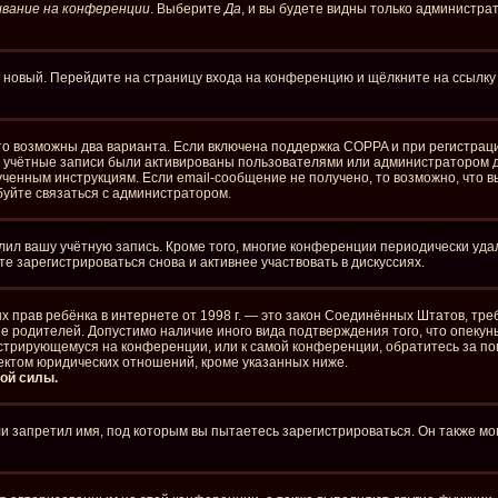
вание на конференции
. Выберите
Да
, и вы будете видны только администра
ть новый. Перейдите на страницу входа на конференцию и щёлкните на ссылк
то возможны два варианта. Если включена поддержка COPPA и при регистраци
е учётные записи были активированы пользователями или администратором д
ченным инструкциям. Если email-сообщение не получено, то возможно, что в
буйте связаться с администратором.
лил вашу учётную запись. Кроме того, многие конференции периодически уд
 зарегистрироваться снова и активнее участвовать в дискуссиях.
стных прав ребёнка в интернете от 1998 г. — это закон Соединённых Штатов, 
ие родителей. Допустимо наличие иного вида подтверждения того, что опе
егистрирующемуся на конференции, или к самой конференции, обратитесь за п
ектом юридических отношений, кроме указанных ниже.
ой силы.
 запретил имя, под которым вы пытаетесь зарегистрироваться. Он также мо