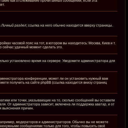
 такие как отслеживание прочитанных сообщений, если эта
ет.
в
Личный раздел
; ссылка на него обычно находится вверху страницы.
йках часовой пояс на тот, в котором вы находитесь: Москва, Киев и т.
то сейчас удачный момент сделать это.
вильно установлено время на сервере. Уведомите администратора для
администратора конференции, может ли он установить нужный вам
ожете получить на сайте phpBB (ссылка находится внизу страниц
ратики или точки, указывающие на то, сколько сообщений вы оставили
еля. От администратора зависит, включена ли поддержка аватар, и от
я выяснения причин.
апример, модераторов и администраторов. Обычно вы не можете
ненужными сообщениями только для того, чтобы повысить своё