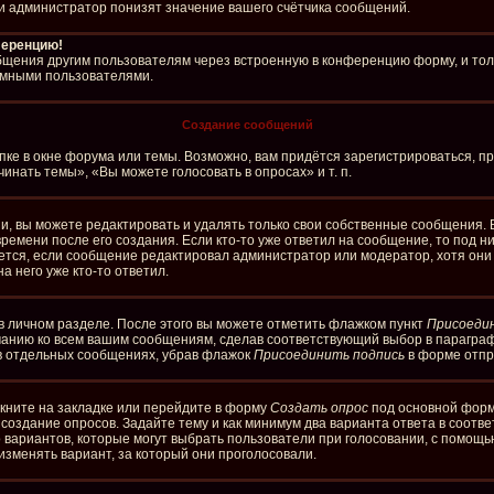
и администратор понизят значение вашего счётчика сообщений.
ференцию!
бщения другим пользователям через встроенную в конференцию форму, и тол
имными пользователями.
Создание сообщений
ке в окне форума или темы. Возможно, вам придётся зарегистрироваться, п
нать темы», «Вы можете голосовать в опросах» и т. п.
, вы можете редактировать и удалять только свои собственные сообщения. 
ремени после его создания. Если кто-то уже ответил на сообщение, то под 
ляется, если сообщение редактировал администратор или модератор, хотя он
а него уже кто-то ответил.
в личном разделе. После этого вы можете отметить флажком пункт
Присоеди
чанию ко всем вашим сообщениям, сделав соответствующий выбор в парагра
 в отдельных сообщениях, убрав флажок
Присоединить подпись
в форме отпр
кните на закладке или перейдите в форму
Создать опрос
под основной формо
а создание опросов. Задайте тему и как минимум два варианта ответа в соотв
о вариантов, которые могут выбрать пользователи при голосовании, с помощь
изменять вариант, за который они проголосовали.