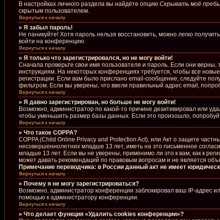
В настройках личного раздела вы найдёте опцию
Скрывать моё пребы
скрытым пользователем.
Вернуться к началу
» Я забыл пароль!
Не паникуйте! Хотя пароль нельзя восстановить, можно легко получи
войти на конференцию.
Вернуться к началу
» Я только что зарегистрировался, но не могу войти!
Сначала проверьте свои имя пользователя и пароль. Если они верны, 
инструкциям. На некоторых конференциях требуется, чтобы все новы
регистрации. Если вам было прислано email-сообщение, следуйте полу
фильтром. Если вы уверены, что ввели правильный адрес email, попро
Вернуться к началу
» Я давно зарегистрирован, но больше не могу войти!
Возможно, администратор по какой-то причине деактивировал или уда
чтобы уменьшить размер базы данных. Если это произошло, попробуйте
Вернуться к началу
» Что такое COPPA?
COPPA (Child Online Privacy and Protection Act), или Акт о защите ча
несовершеннолетних младше 13 лет, иметь на это письменное соглас
младше 13 лет. Если вы не уверены, применимо ли это к вам, как к р
может давать рекомендаций по правовым вопросам и не является объ
Примечание переводчика: в России данный акт не имеет юридическ
Вернуться к началу
» Почему я не могу зарегистрироваться?
Возможно, администратор конференции заблокировал ваш IP-адрес или
помощью к администратору конференции.
Вернуться к началу
» Что делает функция «Удалить cookies конференции»?