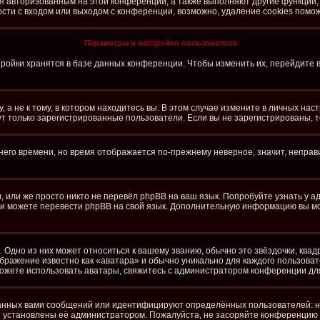
ся авторизованным на этой конференции, а также выполняют другие функции,
ти с входом или выходом с конференции, возможно, удаление cookies помож
Параметры и настройки пользователя
ройки хранятся в базе данных конференции. Чтобы изменить их, перейдите 
а не к тому, в котором находитесь вы. В этом случае измените в личных настро
огут только зарегистрированные пользователи. Если вы не зарегистрированы, 
тнего времени, но время отображается по-прежнему неверное, значит, непра
 или же просто никто не перевёл phpBB на ваш язык. Попробуйте узнать у 
сами можете перевести phpBB на свой язык. Дополнительную информацию вы м
 Одно из них может относиться к вашему званию, обычно это звёздочки, квад
ображение известно как «аватара» и обычно уникально для каждого пользоват
е можете использовать аватары, свяжитесь с администратором конференции дл
анных вами сообщений или идентифицируют определённых пользователей: н
и установлены её администратором. Пожалуйста, не засоряйте конференцию 