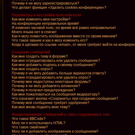
Почему я не могу зарегистрироваться?
Что делает функция «Удалить cookies конференции»?
Параметры и настройки пользователя
Как мне изменить мои настройки?
На конференции неправильное время!
Я изменил часовой пояс, но время всё равно неправильное!
Моего языка нет в списке!
Как я могу поместить изображение вместе со своим именем?
Что такое звание и как я могу изменить его?
Когда я щёлкаю по ссылке «email», от меня требуют войти на конфере
Создание сообщений
Как мне создать тему в форуме?
Как мне отредактировать или удалить сообщение?
Как мне добавить подпись к своему сообщению?
Как мне создать опрос?
Почему я не могу добавить больше вариантов ответа?
Как мне отредактировать или удалить опрос?
Почему мне недоступны некоторые форумы?
Почему я не могу добавлять вложения?
Почему я получил предупреждение?
Как мне пожаловаться на сообщения модератору?
Что означает кнопка «Сохранить» при создании сообщения?
Почему моё сообщение требует одобрения?
Как мне вновь поднять мою тему?
Форматирование сообщений и типы создаваемых тем
Что такое BBCode?
Могу ли я использовать HTML?
Что такое смайлики?
Могу ли я добавлять изображения к сообщениям?