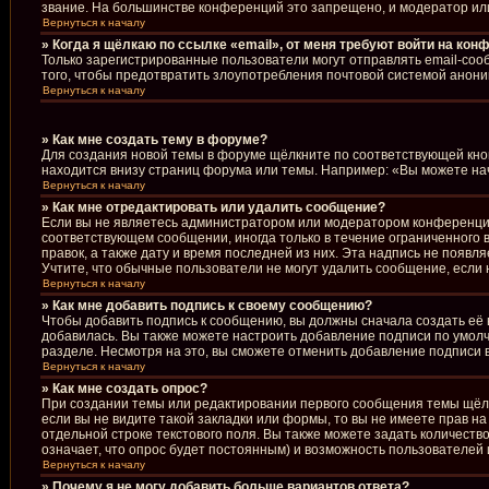
звание. На большинстве конференций это запрещено, и модератор ил
Вернуться к началу
» Когда я щёлкаю по ссылке «email», от меня требуют войти на кон
Только зарегистрированные пользователи могут отправлять email-соо
того, чтобы предотвратить злоупотребления почтовой системой анон
Вернуться к началу
» Как мне создать тему в форуме?
Для создания новой темы в форуме щёлкните по соответствующей кноп
находится внизу страниц форума или темы. Например: «Вы можете начи
Вернуться к началу
» Как мне отредактировать или удалить сообщение?
Если вы не являетесь администратором или модератором конференции
соответствующем сообщении, иногда только в течение ограниченного в
правок, а также дату и время последней из них. Эта надпись не появ
Учтите, что обычные пользователи не могут удалить сообщение, если н
Вернуться к началу
» Как мне добавить подпись к своему сообщению?
Чтобы добавить подпись к сообщению, вы должны сначала создать её 
добавилась. Вы также можете настроить добавление подписи по умол
разделе. Несмотря на это, вы сможете отменить добавление подписи
Вернуться к началу
» Как мне создать опрос?
При создании темы или редактировании первого сообщения темы щёл
если вы не видите такой закладки или формы, то вы не имеете прав н
отдельной строке текстового поля. Вы также можете задать количеств
означает, что опрос будет постоянным) и возможность пользователей 
Вернуться к началу
» Почему я не могу добавить больше вариантов ответа?