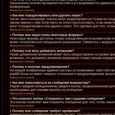
Ограничение количества вариантов ответа устанавливается админист
конференции.
Вернуться к началу
» Как мне отредактировать или удалить опрос?
Так же, как и сообщения, опросы могут редактироваться только их со
связан именно с ним. Если никто не успел проголосовать, то вы може
могут отредактировать или удалить опрос. Это сделано для того, что
Вернуться к началу
» Почему мне недоступны некоторые форумы?
Некоторые форумы доступны только определённым пользователям или 
может потребоваться специальное разрешение. Свяжитесь с модерат
Вернуться к началу
» Почему я не могу добавлять вложения?
Право добавления вложений может быть предоставлено на уровне фо
возможно, что добавлять вложения разрешено только членам определё
Вернуться к началу
» Почему я получил предупреждение?
На каждой конференции администраторы устанавливают свой собствен
phpBB Group не имеет никакого отношения к предупреждениям, вынесе
Вернуться к началу
» Как мне пожаловаться на сообщения модератору?
Рядом с каждым сообщением вы увидите кнопку, предназначенную для 
необходимых для оправки жалобы на сообщение.
Вернуться к началу
» Что означает кнопка «Сохранить» при создании сообщения?
Эта кнопка позволяет вам сохранять сообщения для того, чтобы закон
Вернуться к началу
» Почему моё сообщение требует одобрения?
Администратор конференции может решить, что сообщения требуют пр