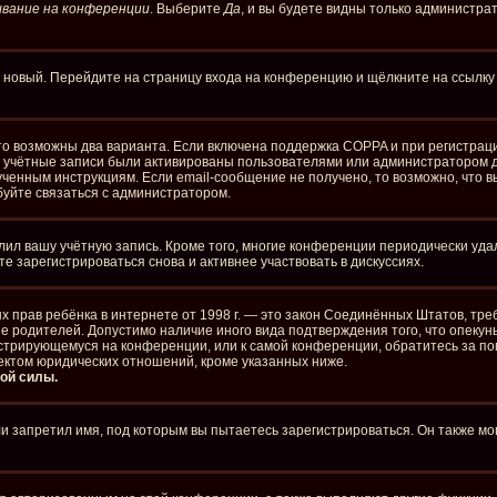
вание на конференции
. Выберите
Да
, и вы будете видны только администра
ть новый. Перейдите на страницу входа на конференцию и щёлкните на ссылк
то возможны два варианта. Если включена поддержка COPPA и при регистраци
е учётные записи были активированы пользователями или администратором д
ченным инструкциям. Если email-сообщение не получено, то возможно, что в
буйте связаться с администратором.
лил вашу учётную запись. Кроме того, многие конференции периодически уд
 зарегистрироваться снова и активнее участвовать в дискуссиях.
стных прав ребёнка в интернете от 1998 г. — это закон Соединённых Штатов, 
ие родителей. Допустимо наличие иного вида подтверждения того, что опе
егистрирующемуся на конференции, или к самой конференции, обратитесь за п
ектом юридических отношений, кроме указанных ниже.
ой силы.
 запретил имя, под которым вы пытаетесь зарегистрироваться. Он также мо