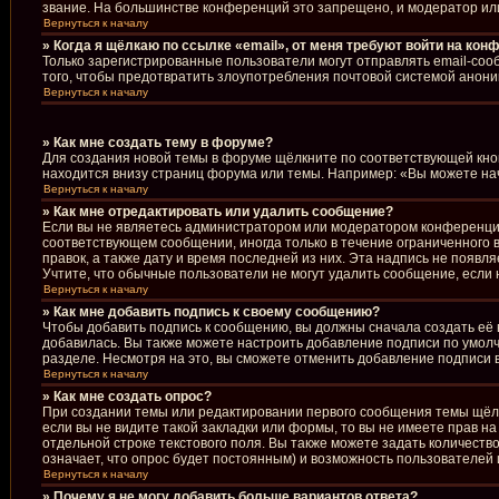
звание. На большинстве конференций это запрещено, и модератор ил
Вернуться к началу
» Когда я щёлкаю по ссылке «email», от меня требуют войти на кон
Только зарегистрированные пользователи могут отправлять email-соо
того, чтобы предотвратить злоупотребления почтовой системой анон
Вернуться к началу
» Как мне создать тему в форуме?
Для создания новой темы в форуме щёлкните по соответствующей кноп
находится внизу страниц форума или темы. Например: «Вы можете начи
Вернуться к началу
» Как мне отредактировать или удалить сообщение?
Если вы не являетесь администратором или модератором конференции
соответствующем сообщении, иногда только в течение ограниченного в
правок, а также дату и время последней из них. Эта надпись не появ
Учтите, что обычные пользователи не могут удалить сообщение, если н
Вернуться к началу
» Как мне добавить подпись к своему сообщению?
Чтобы добавить подпись к сообщению, вы должны сначала создать её 
добавилась. Вы также можете настроить добавление подписи по умол
разделе. Несмотря на это, вы сможете отменить добавление подписи
Вернуться к началу
» Как мне создать опрос?
При создании темы или редактировании первого сообщения темы щёл
если вы не видите такой закладки или формы, то вы не имеете прав н
отдельной строке текстового поля. Вы также можете задать количеств
означает, что опрос будет постоянным) и возможность пользователей 
Вернуться к началу
» Почему я не могу добавить больше вариантов ответа?