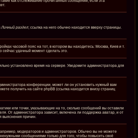
 такие как отслеживание прочитанных сообщений, если эта
ет.
в
Личный раздел
; ссылка на него обычно находится вверху страницы.
йках часовой пояс на тот, в котором вы находитесь: Москва, Киев и т.
то сейчас удачный момент сделать это.
вильно установлено время на сервере. Уведомите администратора для
администратора конференции, может ли он установить нужный вам
ожете получить на сайте phpBB (ссылка находится внизу страниц
ратики или точки, указывающие на то, сколько сообщений вы оставили
еля. От администратора зависит, включена ли поддержка аватар, и от
я выяснения причин.
апример, модераторов и администраторов. Обычно вы не можете
ненужными сообщениями только для того, чтобы повысить своё