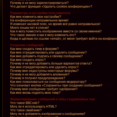
Почему я не могу зарегистрироваться?
Что делает функция «Удалить cookies конференции»?
Параметры и настройки пользователя
Как мне изменить мои настройки?
На конференции неправильное время!
Я изменил часовой пояс, но время всё равно неправильное!
Моего языка нет в списке!
Как я могу поместить изображение вместе со своим именем?
Что такое звание и как я могу изменить его?
Когда я щёлкаю по ссылке «email», от меня требуют войти на конфере
Создание сообщений
Как мне создать тему в форуме?
Как мне отредактировать или удалить сообщение?
Как мне добавить подпись к своему сообщению?
Как мне создать опрос?
Почему я не могу добавить больше вариантов ответа?
Как мне отредактировать или удалить опрос?
Почему мне недоступны некоторые форумы?
Почему я не могу добавлять вложения?
Почему я получил предупреждение?
Как мне пожаловаться на сообщения модератору?
Что означает кнопка «Сохранить» при создании сообщения?
Почему моё сообщение требует одобрения?
Как мне вновь поднять мою тему?
Форматирование сообщений и типы создаваемых тем
Что такое BBCode?
Могу ли я использовать HTML?
Что такое смайлики?
Могу ли я добавлять изображения к сообщениям?