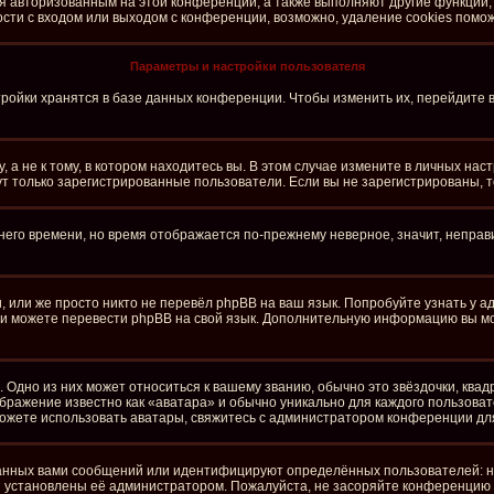
ся авторизованным на этой конференции, а также выполняют другие функции,
ти с входом или выходом с конференции, возможно, удаление cookies помож
Параметры и настройки пользователя
ройки хранятся в базе данных конференции. Чтобы изменить их, перейдите 
а не к тому, в котором находитесь вы. В этом случае измените в личных настро
огут только зарегистрированные пользователи. Если вы не зарегистрированы, 
тнего времени, но время отображается по-прежнему неверное, значит, непра
 или же просто никто не перевёл phpBB на ваш язык. Попробуйте узнать у 
сами можете перевести phpBB на свой язык. Дополнительную информацию вы м
 Одно из них может относиться к вашему званию, обычно это звёздочки, квад
ображение известно как «аватара» и обычно уникально для каждого пользоват
е можете использовать аватары, свяжитесь с администратором конференции дл
анных вами сообщений или идентифицируют определённых пользователей: н
и установлены её администратором. Пожалуйста, не засоряйте конференцию 