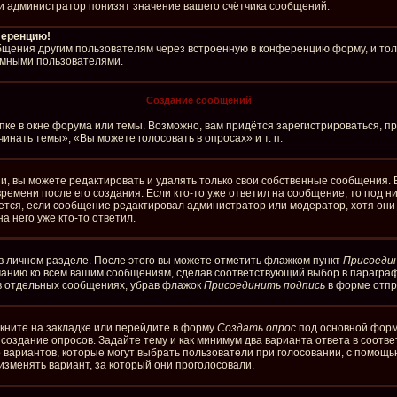
и администратор понизят значение вашего счётчика сообщений.
ференцию!
бщения другим пользователям через встроенную в конференцию форму, и тол
имными пользователями.
Создание сообщений
ке в окне форума или темы. Возможно, вам придётся зарегистрироваться, п
нать темы», «Вы можете голосовать в опросах» и т. п.
, вы можете редактировать и удалять только свои собственные сообщения. 
ремени после его создания. Если кто-то уже ответил на сообщение, то под 
ляется, если сообщение редактировал администратор или модератор, хотя он
а него уже кто-то ответил.
в личном разделе. После этого вы можете отметить флажком пункт
Присоеди
чанию ко всем вашим сообщениям, сделав соответствующий выбор в парагра
 в отдельных сообщениях, убрав флажок
Присоединить подпись
в форме отпр
кните на закладке или перейдите в форму
Создать опрос
под основной формо
а создание опросов. Задайте тему и как минимум два варианта ответа в соотв
о вариантов, которые могут выбрать пользователи при голосовании, с помощь
изменять вариант, за который они проголосовали.