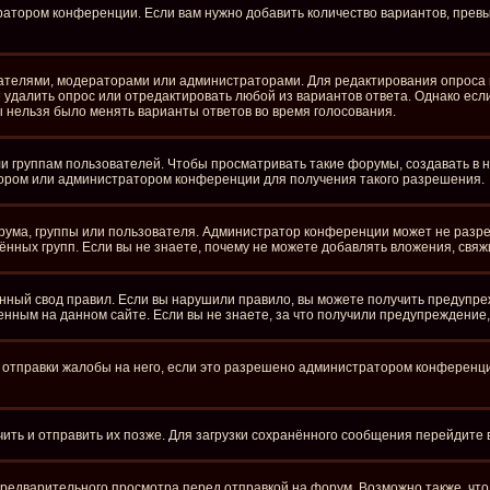
ратором конференции. Если вам нужно добавить количество вариантов, пре
здателями, модераторами или администраторами. Для редактирования опроса 
те удалить опрос или отредактировать любой из вариантов ответа. Однако ес
бы нельзя было менять варианты ответов во время голосования.
группам пользователей. Чтобы просматривать такие форумы, создавать в ни
ором или администратором конференции для получения такого разрешения.
рума, группы или пользователя. Администратор конференции может не разр
нных групп. Если вы не знаете, почему не можете добавлять вложения, свя
ный свод правил. Если вы нарушили правило, вы можете получить предупре
нным на данном сайте. Если вы не знаете, за что получили предупреждение
отправки жалобы на него, если это разрешено администратором конференции.
чить и отправить их позже. Для загрузки сохранённого сообщения перейдите
едварительного просмотра перед отправкой на форум. Возможно также, что 