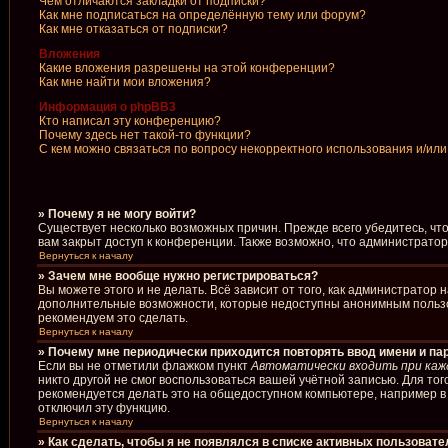
Чем отличаются закладки от подписки?
Как мне подписаться на определённую тему или форум?
Как мне отказаться от подписки?
Вложения
Какие вложения разрешены на этой конференции?
Как мне найти мои вложения?
Информация о phpBB3
Кто написал эту конференцию?
Почему здесь нет такой-то функции?
С кем можно связаться по вопросу некорректного использования и/ил
» Почему я не могу войти?
Существует несколько возможных причин. Прежде всего убедитесь, чт
вам закрыт доступ к конференции. Также возможно, что администрато
Вернуться к началу
» Зачем мне вообще нужно регистрироваться?
Вы можете этого и не делать. Всё зависит от того, как администрато
дополнительные возможности, которые недоступны анонимным пользоват
рекомендуем это сделать.
Вернуться к началу
» Почему мне периодически приходится повторять ввод имени и па
Если вы не отметили флажком пункт
Автоматически входить при каж
никто другой не смог воспользоваться вашей учётной записью. Для то
рекомендуется делать это на общедоступном компьютере, например в б
отключил эту функцию.
Вернуться к началу
» Как сделать, чтобы я не появлялся в списке активных пользоват