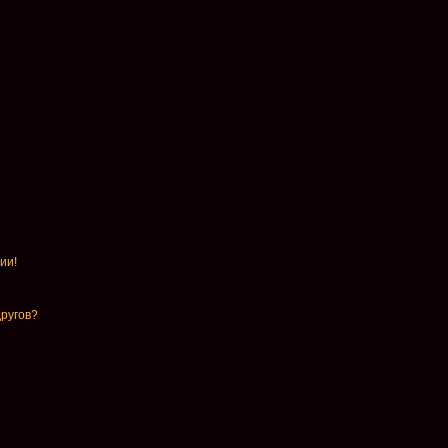
ии!
другов?