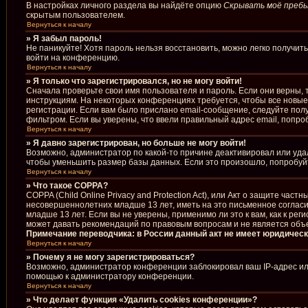
В настройках личного раздела вы найдёте опцию
Скрывать моё пребы
скрытым пользователем.
Вернуться к началу
» Я забыл пароль!
Не паникуйте! Хотя пароль нельзя восстановить, можно легко получи
войти на конференцию.
Вернуться к началу
» Я только что зарегистрировался, но не могу войти!
Сначала проверьте свои имя пользователя и пароль. Если они верны, 
инструкциям. На некоторых конференциях требуется, чтобы все новы
регистрации. Если вам было прислано email-сообщение, следуйте полу
фильтром. Если вы уверены, что ввели правильный адрес email, попро
Вернуться к началу
» Я давно зарегистрирован, но больше не могу войти!
Возможно, администратор по какой-то причине деактивировал или уда
чтобы уменьшить размер базы данных. Если это произошло, попробуйте
Вернуться к началу
» Что такое COPPA?
COPPA (Child Online Privacy and Protection Act), или Акт о защите ча
несовершеннолетних младше 13 лет, иметь на это письменное соглас
младше 13 лет. Если вы не уверены, применимо ли это к вам, как к р
может давать рекомендаций по правовым вопросам и не является объ
Примечание переводчика: в России данный акт не имеет юридическ
Вернуться к началу
» Почему я не могу зарегистрироваться?
Возможно, администратор конференции заблокировал ваш IP-адрес или
помощью к администратору конференции.
Вернуться к началу
» Что делает функция «Удалить cookies конференции»?