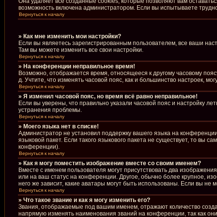
Она удаляет все созданные cookies, которые позволяют вам оставать
возможность включена администратором. Если вы испытываете труднос
Вернуться к началу
» Как мне изменить мои настройки?
Если вы являетесь зарегистрированным пользователем, все ваши наст
Там вы можете изменить все свои настройки.
Вернуться к началу
» На конференции неправильное время!
Возможно, отображается время, относящееся к другому часовому поясу, 
д. Учтите, что изменять часовой пояс, как и большинство настроек, м
Вернуться к началу
» Я изменил часовой пояс, но время всё равно неправильное!
Если вы уверены, что правильно указали часовой пояс и настройку ле
устранения проблемы.
Вернуться к началу
» Моего языка нет в списке!
Администратор не установил поддержку вашего языка на конференции,
языковой пакет. Если такого языкового пакета не существует, то вы 
конференции).
Вернуться к началу
» Как я могу поместить изображение вместе со своим именем?
Вместе с именем пользователя могут присутствовать два изображения.
или на ваш статус на конференции. Другое, обычно более крупное, из
него же зависит, какие аватары могут быть использованы. Если вы н
Вернуться к началу
» Что такое звание и как я могу изменить его?
Звания, отображаемые под вашим именем, отражают количество созд
напрямую изменять наименования званий на конференции, так как он