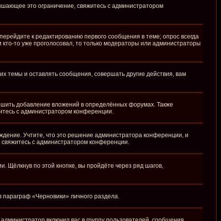
вышающее это ограничение, свяжитесь с администратором
перейдите к редактированию первого сообщения в теме; опрос всегда
ли кто-то уже проголосовал, то только модераторы или администраторы
х темы и оставлять сообщения, совершать другие действия, вам
ешить добавление вложений в определённых форумах. Также
житесь с администратором конференции.
ждение. Учтите, что это решение администратора конференции, и
, свяжитесь с администратором конференции.
 Щёлкнув по этой кнопке, вы пройдёте через ряд шагов,
 в параграф «Черновики» личного раздела.
администратор включил вас в группу пользователей, сообщения