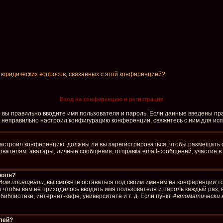
и юридических вопросов, связанных с этой конференцией?
Вход на конференцию и регистрация
о вы правильно вводите имя пользователя и пароль. Если данные введены пра
р неправильно настроил конфигурацию конференции, свяжитесь с ним для ис
р настроил конференцию: должны ли вы зарегистрироваться, чтобы размещать 
елям: аватары, личные сообщения, отправка email-сообщений, участие в груп
роля?
дом посещении
, вы сможете оставаться под своим именем на конференции то
го чтобы вам не приходилось вводить имя пользователя и пароль каждый раз,
иблиотеке, интернет-кафе, университете и т. д. Если пункт
Автоматически 
елей?